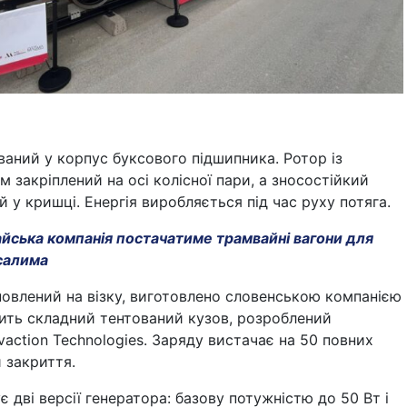
ваний у корпус буксового підшипника. Ротор із
м закріплений на осі колісної пари, а зносостійкий
 у кришці. Енергія виробляється під час руху потяга.
йська компанія постачатиме трамвайні вагони для
усалима
новлений на візку, виготовлено словенською компанією
ивить складний тентований кузов, розроблений
action Technologies. Заряду вистачає на 50 повних
й закриття.
є дві версії генератора: базову потужністю до 50 Вт і