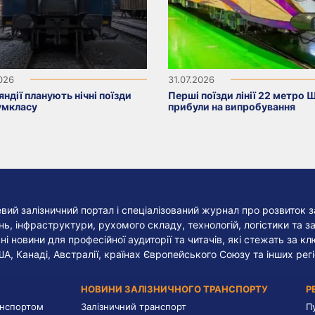
2026
31.07.2026
яндії планують нічні поїзди
Перші поїзди лінії 22 метро 
умкласу
прибули на випробування
евий залізничний портал і спеціалізований журнал про розвиток з
, інфраструктури, рухомого складу, технологій, логістики та за
ні новини для професійної аудиторії та читачів, які стежать за к
ША, Канаді, Австралії, країнах Європейського Союзу та інших регі
НОВИНИ ЗАЛІЗНИЧНОГО ТРАНСПОРТУ
Р
анспортом
Залізничний транспорт
П