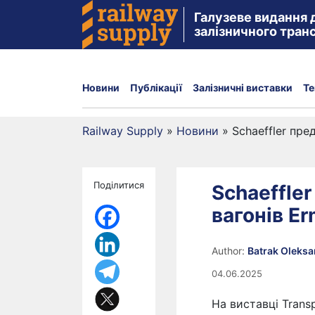
Галузеве видання 
залізничного тран
Новини
Публікації
Залізничні виставки
Те
Railway Supply
»
Новини
»
Schaeffler пр
Поділитися
Schaeffle
вагонів E
Author:
Batrak Oleks
04.06.2025
На виставці Transp