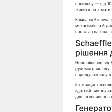
посилену — від 10
живити автоматичн
Компанія Ermewa 
механізмів, а й д
про стан вагона і
Schaeffl
рішення 
Нове рішення від 
рухомого складу.
спрощує експлуата
Інтеграція технол
здатний виконува
для інтенсивної ло
Генерато