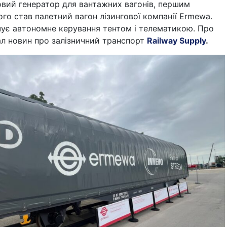
овий генератор для вантажних вагонів, першим
го став палетний вагон лізингової компанії Ermewa.
чує автономне керування тентом і телематикою. Про
ал новин про залізничний транспорт
Railway Supply
.