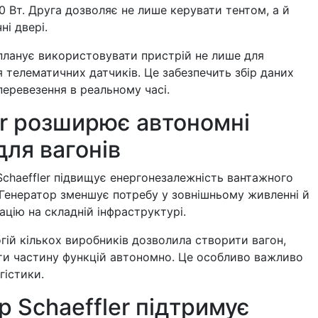
0 Вт. Друга дозволяє не лише керувати тентом, а й
і двері.
планує використовувати пристрій не лише для
ля телематичних датчиків. Це забезпечить збір даних
 перевезення в реальному часі.
er розширює автономні
для вагонів
Schaeffler підвищує енергонезалежність вантажного
 Генератор зменшує потребу у зовнішньому живленні й
цію на складній інфраструктурі.
огій кількох виробників дозволила створити вагон,
ти частину функцій автономно. Це особливо важливо
гістики.
р Schaeffler підтримує