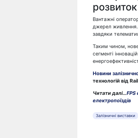
розвиток
Вантажні операто
джерел живлення.
завдяки телематиц
Таким чином, нове
сегменті інноваці
енергоефективніст
Новини залізничн
технологій від Rai
Читати далі…
FPS 
електропоїздів
Залізничні виставки