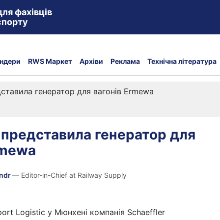
для фахівців
спорту
ндери
RWS Маркет
Архіви
Реклама
Технічна література
едставила генератор для вагонів Ermewa
r представила генератор для
rmewa
andr
— Editor-in-Chief at Railway Supply
ort Logistic у Мюнхені компанія Schaeffler