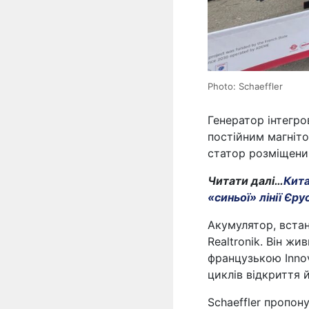
Photo: Schaeffler
Генератор інтегро
постійним магніто
статор розміщений
Читати далі…
Кита
«синьої» лінії Єр
Акумулятор, вста
Realtronik. Він ж
французькою Innov
циклів відкриття 
Schaeffler пропону