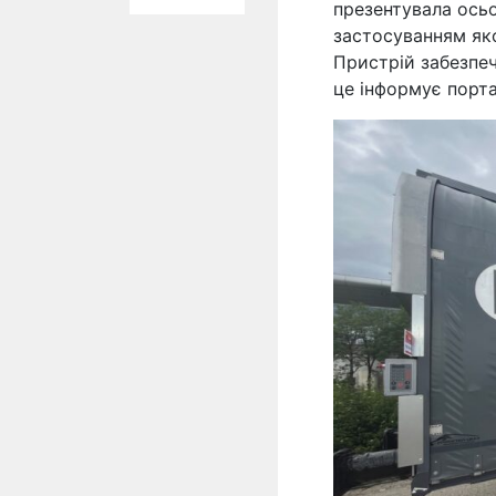
презентувала ось
застосуванням яко
Пристрій забезпе
це інформує порт