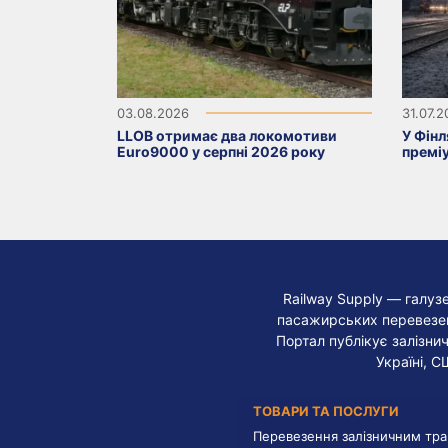
03.08.2026
31.07.
LLOB отримає два локомотиви
У Фінл
Euro9000 у серпні 2026 року
премі
Railway Supply — галуз
пасажирських перевезень
Портал публікує залізнич
Україні, С
ТОВАРИ ТА ПОСЛУГИ
Перевезення залізничним тр