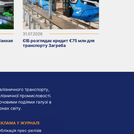
31.07.2026
Шанхая
ЄІБ розглядає кредит €75 млн для
транспорту Загреба
алізничного транспорту,
лізничної промисловості.
лючовими подіями галузі в
онах світу.
ЕКЛАМА У ЖУРНАЛІ
ублікація прес-релізів