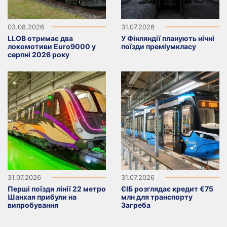
03.08.2026
31.07.2026
LLOB отримає два
У Фінляндії планують нічні
локомотиви Euro9000 у
поїзди преміумкласу
серпні 2026 року
31.07.2026
31.07.2026
Перші поїзди лінії 22 метро
ЄІБ розглядає кредит €75
Шанхая прибули на
млн для транспорту
випробування
Загреба