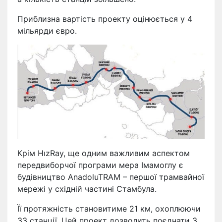
Приблизна вартість проекту оцінюється у 4
мільярди євро.
Крім HızRay, ще одним важливим аспектом
передвиборчої програми мера Імамоглу є
будівництво AnadoluTRAM – першої трамвайної
мережі у східній частині Стамбула.
Її протяжність становитиме 21 км, охоплюючи
33 станції. Цей проект дозволить поєднати 3