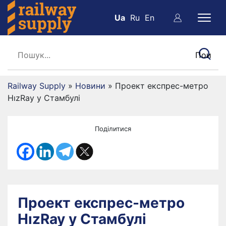
Ua
Ru
En
Railway Supply
»
Новини
»
Проект експрес-метро
HızRay у Стамбулі
Поділитися
Проект експрес-метро
HızRay у Стамбулі