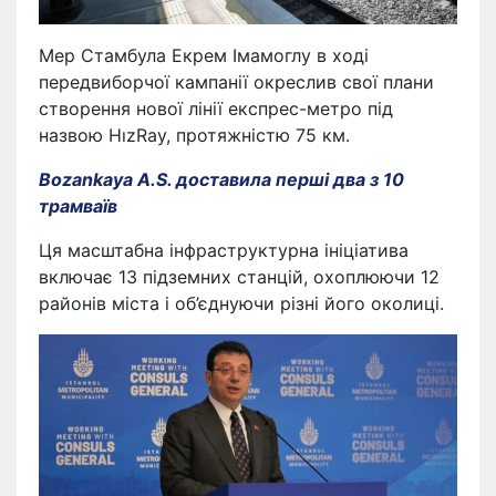
Мер Стамбула Екрем Імамоглу в ході
передвиборчої кампанії окреслив свої плани
створення нової лінії експрес-метро під
назвою HızRay, протяжністю 75 км.
Bozankaya A.S. доставила перші два з 10
трамваїв
Ця масштабна інфраструктурна ініціатива
включає 13 підземних станцій, охоплюючи 12
районів міста і об’єднуючи різні його околиці.