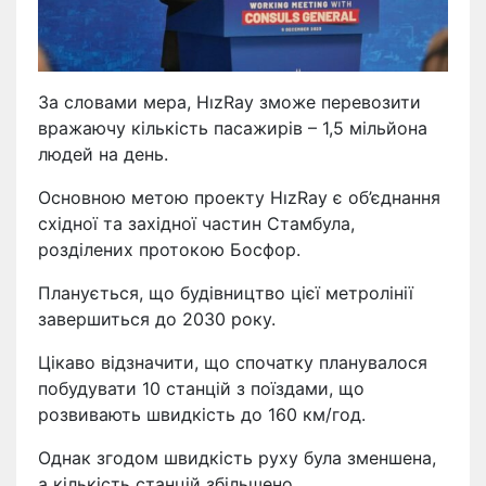
За словами мера, HızRay зможе перевозити
вражаючу кількість пасажирів – 1,5 мільйона
людей на день.
Основною метою проекту HızRay є об’єднання
східної та західної частин Стамбула,
розділених протокою Босфор.
Планується, що будівництво цієї метролінії
завершиться до 2030 року.
Цікаво відзначити, що спочатку планувалося
побудувати 10 станцій з поїздами, що
розвивають швидкість до 160 км/год.
Однак згодом швидкість руху була зменшена,
а кількість станцій збільшено.