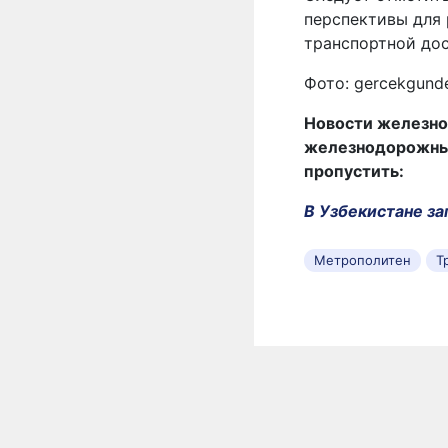
перспективы для
транспортной дос
Фото: gercekgun
Новости железно
железнодорожных 
пропустить:
В Узбекистане за
Метрополитен
Т