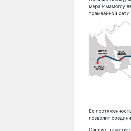
мэра Имамоглу я
трамвайной сети 
Ее протяженность
позволит соедини
Следует отметить