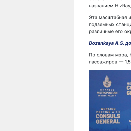
названием HızRay
Эта масштабная и
подземных станци
различные его ок
Bozankaya A.S. д
По словам мэра, 
пассажиров — 1,5