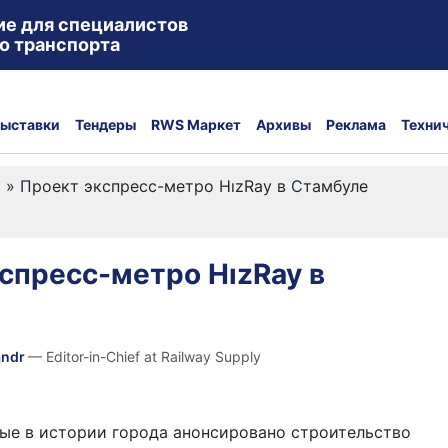
ие для специалистов
о транспорта
ыставки
Тендеры
RWS Маркет
Архивы
Реклама
Техни
а
»
Проект экспресс-метро HızRay в Стамбуле
спресс-метро HızRay в
andr
— Editor-in-Chief at Railway Supply
ые в истории города анонсировано строительство