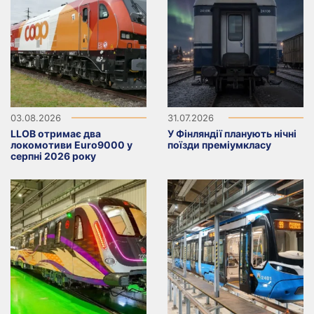
03.08.2026
31.07.2026
LLOB отримає два
У Фінляндії планують нічні
локомотиви Euro9000 у
поїзди преміумкласу
серпні 2026 року