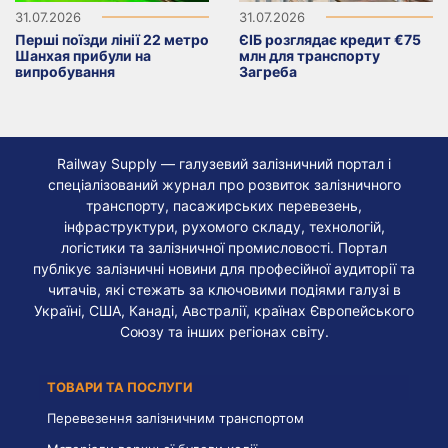
31.07.2026
31.07.2026
Перші поїзди лінії 22 метро
ЄІБ розглядає кредит €75
Шанхая прибули на
млн для транспорту
випробування
Загреба
Railway Supply — галузевий залізничний портал і
спеціалізований журнал про розвиток залізничного
транспорту, пасажирських перевезень,
інфраструктури, рухомого складу, технологій,
логістики та залізничної промисловості. Портал
публікує залізничні новини для професійної аудиторії та
читачів, які стежать за ключовими подіями галузі в
Україні, США, Канаді, Австралії, країнах Європейського
Союзу та інших регіонах світу.
ТОВАРИ ТА ПОСЛУГИ
Перевезення залізничним транспортом