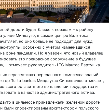
зной дороги будет ближе к поездам – к району
на улице Миндауго, в самом центре Вильнюса,
ечатляет, но оно больше не подходит для нужд
ес-группы, особенно с учетом изменившихся
на фоне пандемии. Но я уверен, что новый владелец
грировать это прекрасное сооружение в будущее
», – отмечает руководитель LTG Мантас Бартушка.
ших перспективах переданного комплекса зданий,
ктор Turto bankas Миндаугас Синкявичюс отмечает,
ее всего оставить его во владении государства и
ьзовать в качестве административного актива.
ндауго в Вильнюсе принадлежали железной дороге
ни были спроектированы архитектором польского