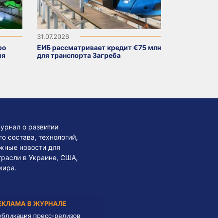
31.07.2026
ро
ЕИБ рассматривает кредит €75 млн
ия
для транспорта Загреба
урнал о развитии
 состава, технологий,
жные новости для
трасли в Украине, США,
мира.
ЕКЛАМА В ЖУРНАЛЕ
убликация пресс-релизов