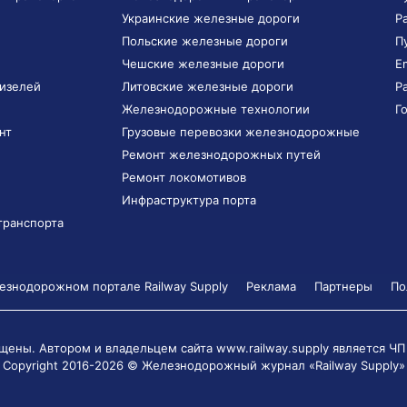
Украинские железные дороги
Р
Польские железные дороги
П
Чешские железные дороги
E
дизелей
Литовские железные дороги
Р
Железнодорожные технологии
Г
нт
Грузовые перевозки железнодорожные
Ремонт железнодорожных путей
Ремонт локомотивов
Инфраструктура порта
транспорта
знодорожном портале Railway Supply
Реклама
Партнеры
По
щены. Автором и владельцем сайта www.railway.supply является
ЧП
Copyright 2016-2026 © Железнодорожный журнал «Railway Supply»