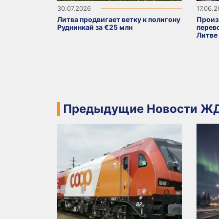
30.07.2026
17.06.
Литва продвигает ветку к полигону
Произ
Руднинкай за €25 млн
перево
Литве
Предыдущие Новости ЖД