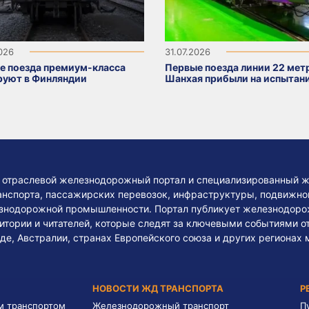
2026
31.07.2026
е поезда премиум-класса
Первые поезда линии 22 мет
руют в Финляндии
Шанхая прибыли на испытан
— отраслевой железнодорожный портал и специализированный ж
нспорта, пассажирских перевозок, инфраструктуры, подвижного
езнодорожной промышленности. Портал публикует железнодоро
тории и читателей, которые следят за ключевыми событиями о
де, Австралии, странах Европейского союза и других регионах 
НОВОСТИ ЖД ТРАНСПОРТА
Р
м транспортом
Железнодорожный транспорт
П