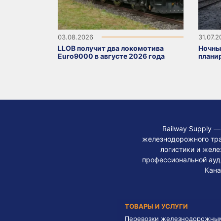
03.08.2026
31.07.
LLOB получит два локомотива
Ночны
Euro9000 в августе 2026 года
плани
Railway Supply 
железнодорожного тра
логистики и жел
профессиональной ауди
Кана
ТОВАРЫ И УСЛУГИ
Перевозки железнодорожны