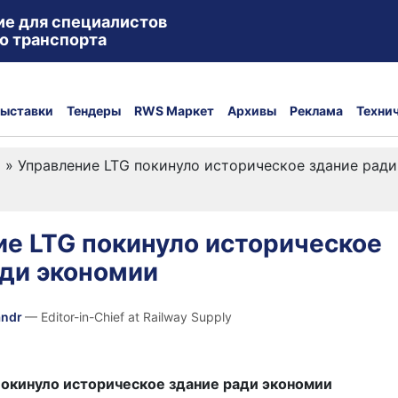
ие для специалистов
о транспорта
ыставки
Тендеры
RWS Маркет
Архивы
Реклама
Техни
а
»
Управление LTG покинуло историческое здание рад
е LTG покинуло историческое
ади экономии
andr
— Editor-in-Chief at Railway Supply
покинуло историческое здание ради экономии