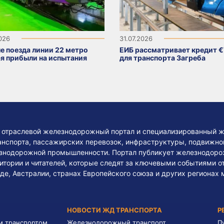
2026
31.07.2026
е поезда линии 22 метро
ЕИБ рассматривает кредит €
я прибыли на испытания
для транспорта Загреба
— отраслевой железнодорожный портал и специализированный ж
нспорта, пассажирских перевозок, инфраструктуры, подвижного
езнодорожной промышленности. Портал публикует железнодоро
тории и читателей, которые следят за ключевыми событиями о
де, Австралии, странах Европейского союза и других регионах 
НОВОСТИ ЖД ТРАНСПОРТА
Р
м транспортом
Железнодорожный транспорт
П