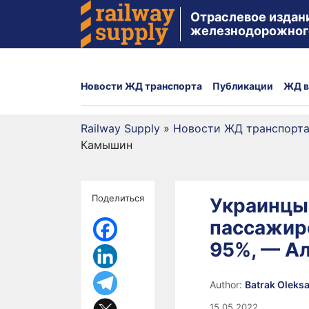
Отраслевое издан
железнодорожног
Новости ЖД транспорта
Публикации
ЖД в
Railway Supply
»
Новости ЖД транспорт
Камышин
Поделиться
Украинцы
пассажир
95%, — А
Author:
Batrak Oleks
15.05.2022