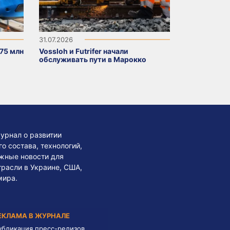
31.07.2026
75 млн
Vossloh и Futrifer начали
обслуживать пути в Марокко
урнал о развитии
 состава, технологий,
жные новости для
трасли в Украине, США,
мира.
ЕКЛАМА В ЖУРНАЛЕ
убликация пресс-релизов