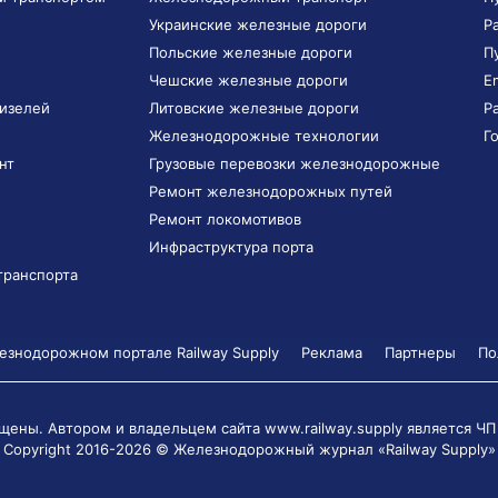
Украинские железные дороги
Р
Польские железные дороги
П
Чешские железные дороги
E
дизелей
Литовские железные дороги
Р
Железнодорожные технологии
Г
нт
Грузовые перевозки железнодорожные
Ремонт железнодорожных путей
Ремонт локомотивов
Инфраструктура порта
транспорта
знодорожном портале Railway Supply
Реклама
Партнеры
По
щены. Автором и владельцем сайта www.railway.supply является
ЧП
Copyright 2016-2026 © Железнодорожный журнал «Railway Supply»