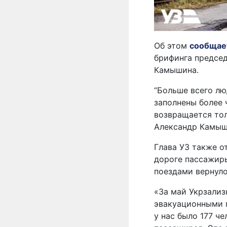
Об этом
сообщае
брифинга председ
Камышина.
“Больше всего люд
заполнены более 
возвращается тол
Александр Камы
Глава УЗ также о
дороге пассажиры 
поездами вернуло
«За май Укрзализ
эвакуационными п
у нас было 177 ч