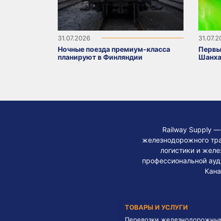
31.07.2026
31.07.
Ночные поезда премиум-класса
Первы
планируют в Финляндии
Шанха
Railway Supply 
железнодорожного тра
логистики и жел
профессиональной ауди
Кана
ТОВАРЫ И УСЛУГИ
Перевозки железнодорожны