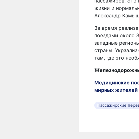
пассажиров. Это 
жизни и нормаль
Александр Камы
За время реализ
поездами около 3
западные регионы
страны. Укрзали
там, где это необ
Железнодорожные
Медицинские пое
мирных жителей
Пассажирские пере