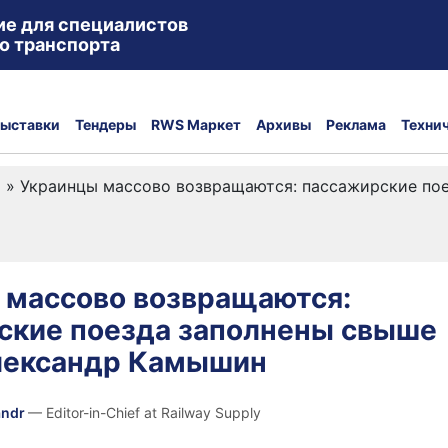
ие для специалистов
о транспорта
ыставки
Тендеры
RWS Маркет
Архивы
Реклама
Техни
а
»
Украинцы массово возвращаются: пассажирские по
 массово возвращаются:
ские поезда заполнены свыше
лександр Камышин
andr
— Editor-in-Chief at Railway Supply