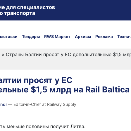
ие для специалистов
о транспорта
ыставки
Тендеры
RWS Маркет
Архивы
Реклама
Техни
а
»
Страны Балтии просят у ЕС дополнительные $1,5 млрд 
лтии просят у ЕС
льные $1,5 млрд на Rail Baltica
andr
— Editor-in-Chief at Railway Supply
ть меньше половины получит Литва.