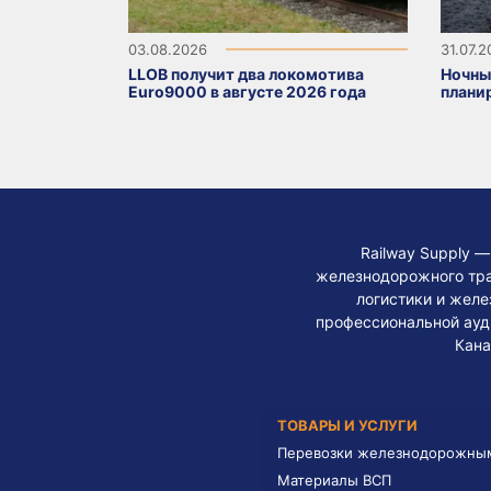
03.08.2026
31.07.
LLOB получит два локомотива
Ночны
Euro9000 в августе 2026 года
плани
Railway Supply 
железнодорожного тра
логистики и жел
профессиональной ауди
Кана
ТОВАРЫ И УСЛУГИ
Перевозки железнодорожны
Материалы ВСП