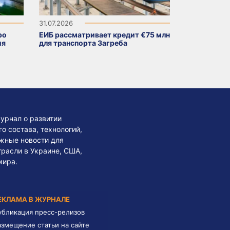
31.07.2026
ро
ЕИБ рассматривает кредит €75 млн
ия
для транспорта Загреба
урнал о развитии
 состава, технологий,
жные новости для
трасли в Украине, США,
мира.
ЕКЛАМА В ЖУРНАЛЕ
убликация пресс-релизов
азмещение статьи на сайте