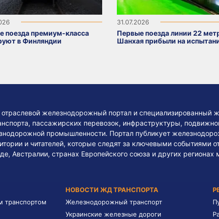
2026
31.07.2026
е поезда премиум-класса
Первые поезда линии 22 мет
руют в Финляндии
Шанхая прибыли на испытан
— отраслевой железнодорожный портал и специализированный ж
нспорта, пассажирских перевозок, инфраструктуры, подвижного
езнодорожной промышленности. Портал публикует железнодоро
тории и читателей, которые следят за ключевыми событиями о
де, Австралии, странах Европейского союза и других регионах 
НОВОСТИ ЖД ТРАНСПОРТА
Р
м транспортом
Железнодорожный транспорт
П
Украинские железные дороги
Р