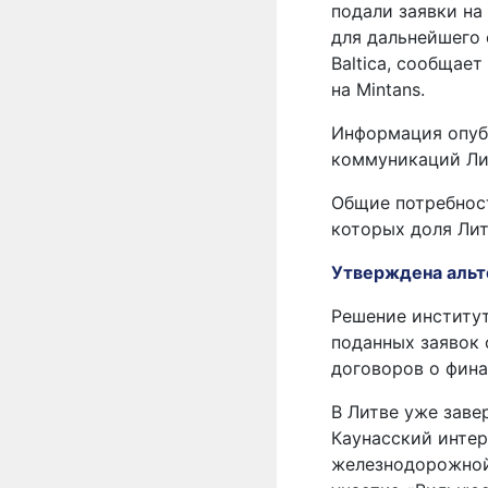
подали заявки на
для дальнейшего 
Baltica, сообща
на Mintans.
Информация опуб
коммуникаций Ли
Общие потребност
которых доля Лит
Утверждена альте
Решение институ
поданных заявок 
договоров о фина
В Литве уже заве
Каунасский инте
железнодорожной 