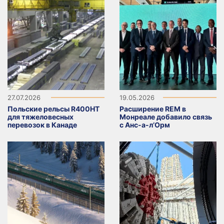
27.07.2026
19.05.2026
Польские рельсы R400HT
Расширение REM в
для тяжеловесных
Монреале добавило связь
перевозок в Канаде
с Анс-а-л’Орм