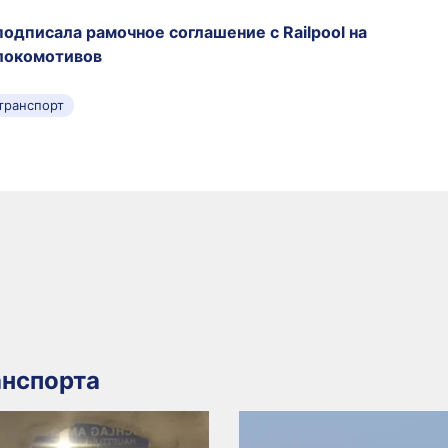
 подписала рамочное соглашение с Railpool на
 локомотивов
транспорт
нспорта