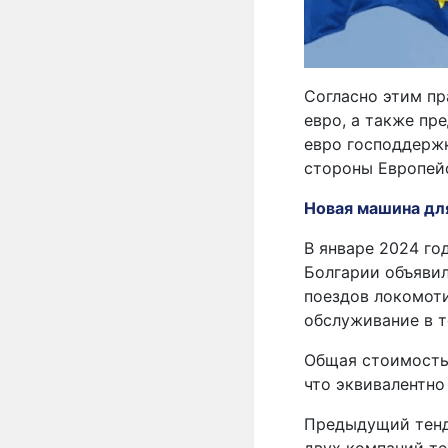
Согласно этим п
евро, а также пр
евро господдержк
стороны Европей
Новая машина дл
В январе 2024 г
Болгарии объяви
поездов локомоти
обслуживание в т
Общая стоимость 
что эквивалентно
Предыдущий тенд