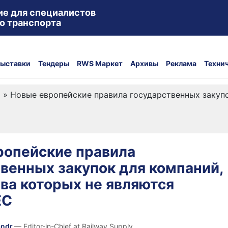
ие для специалистов
о транспорта
ыставки
Тендеры
RWS Маркет
Архивы
Реклама
Техни
а
»
Новые европейские правила государственных закупо
ропейские правила
венных закупок для компаний,
ва которых не являются
ЕС
andr
— Editor-in-Chief at Railway Supply