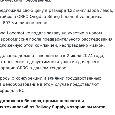
ехническим требованиям.
редложила свою цену в размере 1,22 миллиарда левов,
итайская CRRC Qingdao Sifang Locomotive оценила
 607 миллионов левов.
ang Locomotive подала заявку на участие в новом
Еврокомиссия после предварительного расследования
едложенную этой компанией, неоправданно низкой.
дование должно завершиться к 2 июля 2024 года,
ято решение о допустимости участия дочернего
порации CRRC в данном тендере.
росы о конкуренции и влиянии государственных
а ценообразование в этом случае представляют
ерес для ЕС.
дорожного бизнеса, промышленности и
технологий от Railway Supply, которые вы могли