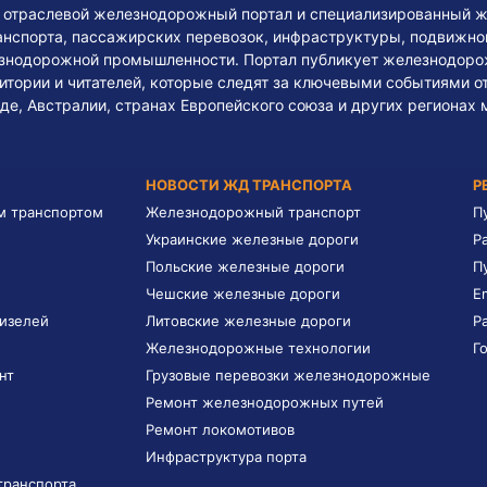
— отраслевой железнодорожный портал и специализированный ж
нспорта, пассажирских перевозок, инфраструктуры, подвижного
езнодорожной промышленности. Портал публикует железнодоро
тории и читателей, которые следят за ключевыми событиями о
де, Австралии, странах Европейского союза и других регионах 
НОВОСТИ ЖД ТРАНСПОРТА
Р
м транспортом
Железнодорожный транспорт
П
Украинские железные дороги
Р
Польские железные дороги
П
Чешские железные дороги
E
дизелей
Литовские железные дороги
Р
Железнодорожные технологии
Г
нт
Грузовые перевозки железнодорожные
Ремонт железнодорожных путей
Ремонт локомотивов
Инфраструктура порта
транспорта