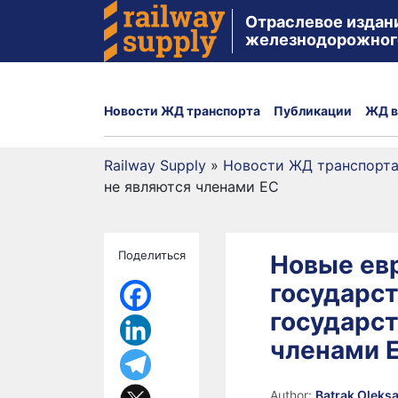
Отраслевое издан
железнодорожног
Новости ЖД транспорта
Публикации
ЖД в
Railway Supply
»
Новости ЖД транспорт
не являются членами ЕС
Поделиться
Новые ев
государст
государст
членами 
Author:
Batrak Oleks