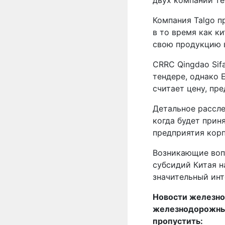
двух компаний т
Компания Talgo п
в то время как к
свою продукцию в
CRRC Qingdao Sif
тендере, однако 
считает цену, пр
Детальное рассле
когда будет прин
предприятия кор
Возникающие воп
субсидий Китая н
значительный инт
Новости железно
железнодорожных 
пропустить: