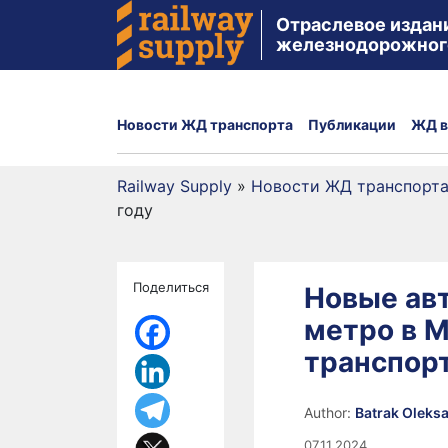
Отраслевое издан
железнодорожног
Новости ЖД транспорта
Публикации
ЖД в
Railway Supply
»
Новости ЖД транспорт
году
Поделиться
Новые ав
метро в 
транспорт
Author:
Batrak Oleks
07.11.2024