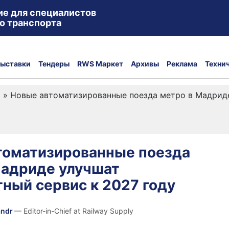
ие для специалистов
о транспорта
ыставки
Тендеры
RWS Маркет
Архивы
Реклама
Техни
а
»
Новые автоматизированные поезда метро в Мадриде
томатизированные поезда
Мадриде улучшат
ный сервис к 2027 году
andr
— Editor-in-Chief at Railway Supply