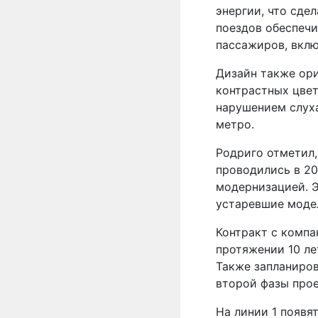
энергии, что сде
поездов обеспечи
пассажиров, вкл
Дизайн также ори
контрастных цвет
нарушением слуха
метро.
Родриго отметил,
проводились в 20
модернизацией. Э
устаревшие модел
Контракт с компа
протяжении 10 ле
Также запланиров
второй фазы прое
На линии 1 появя