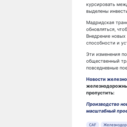
курсировать меж
выделены инвест
Мадридская тран
обновляться, что
Внедрение новых
способности и ус
Эти изменения по
общественный тра
повседневные пое
Новости железно
железнодорожных 
пропустить:
Производство нов
масштабный про
CAF
Железнодор