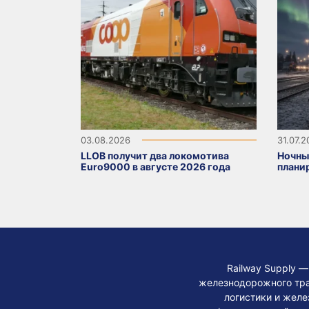
03.08.2026
31.07.
LLOB получит два локомотива
Ночны
Euro9000 в августе 2026 года
плани
Railway Supply 
железнодорожного тра
логистики и жел