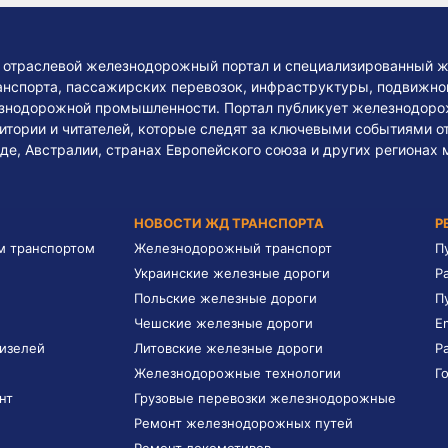
— отраслевой железнодорожный портал и специализированный ж
нспорта, пассажирских перевозок, инфраструктуры, подвижного
езнодорожной промышленности. Портал публикует железнодоро
тории и читателей, которые следят за ключевыми событиями о
де, Австралии, странах Европейского союза и других регионах 
НОВОСТИ ЖД ТРАНСПОРТА
Р
м транспортом
Железнодорожный транспорт
П
Украинские железные дороги
Р
Польские железные дороги
П
Чешские железные дороги
E
дизелей
Литовские железные дороги
Р
Железнодорожные технологии
Г
нт
Грузовые перевозки железнодорожные
Ремонт железнодорожных путей