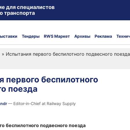
ие для специалистов
о транспорта
ыставки
Тендеры
RWS Маркет
Архивы
Реклама
Техни
а
»
Испытания первого беспилотного подвесного поезда
я первого беспилотного
го поезда
andr
— Editor-in-Chief at Railway Supply
го беспилотного подвесного поезда