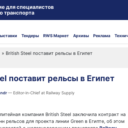
ие для специалистов
о транспорта
ыставки
Тендеры
RWS Маркет
Архивы
Реклама
Техни
а
»
British Steel поставит рельсы в Египет
eel поставит рельсы в Египет
andr
— Editor-in-Chief at Railway Supply
итейная компания British Steel заключила контракт на
нн рельсов для проекта линии Green в Египте, об этом