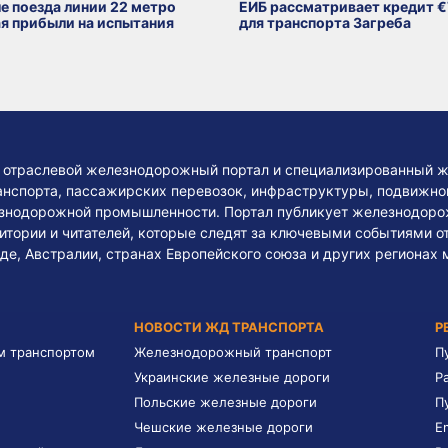
е поезда линии 22 метро
ЕИБ рассматривает кредит €
я прибыли на испытания
для транспорта Загреба
— отраслевой железнодорожный портал и специализированный ж
нспорта, пассажирских перевозок, инфраструктуры, подвижного
езнодорожной промышленности. Портал публикует железнодоро
тории и читателей, которые следят за ключевыми событиями о
де, Австралии, странах Европейского союза и других регионах 
НОВОСТИ ЖД ТРАНСПОРТА
Р
м транспортом
Железнодорожный транспорт
П
Украинские железные дороги
Р
Польские железные дороги
П
Чешские железные дороги
E