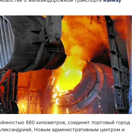
 новостей о железнодорожном транспорте
Railway
жённостью 660 километров, соединит портовый город
Александрией, Новым административным центром и