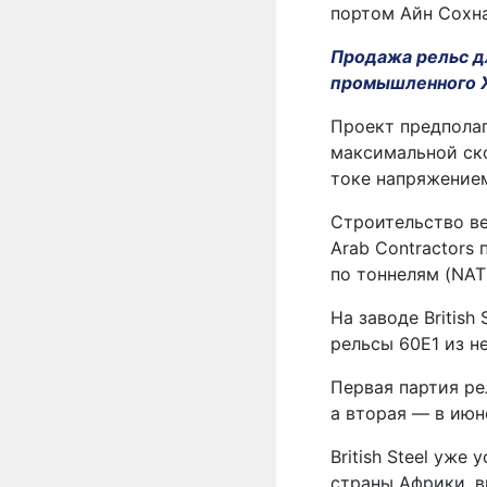
портом Айн Сохна
Продажа рельс д
промышленного 
Проект предпола
максимальной ск
токе напряжением
Строительство ве
Arab Contractors
по тоннелям (NAT
На заводе British
рельсы 60E1 из н
Первая партия ре
а вторая — в июн
British Steel уж
страны Африки, в