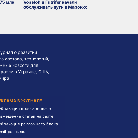
75 млн
Vossloh и Futrifer начали
обслуживать пути в Марокко
урнал о развитии
 состава, технологий,
жные новости для
трасли в Украине, США,
мира.
ЕКЛАМА В ЖУРНАЛЕ
убликация пресс-релизов
азмещение статьи на сайте
убликация рекламного блока
mail-рассылка