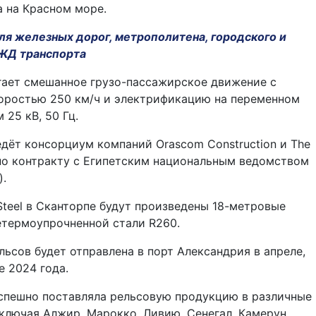
 на Красном море.
ля железных дорог, метрополитена, городского и
ЖД транспорта
гает смешанное грузо-пассажирское движение с
оростью 250 км/ч и электрификацию на переменном
 25 кВ, 50 Гц.
дёт консорциум компаний Orascom Construction и The
 по контракту с Египетским национальным ведомством
).
 Steel в Сканторпе будут произведены 18-метровые
етермоупрочненной стали R260.
льсов будет отправлена в порт Александрия в апреле,
е 2024 года.
е успешно поставляла рельсовую продукцию в различные
ключая Алжир, Марокко, Ливию, Сенегал, Камерун,