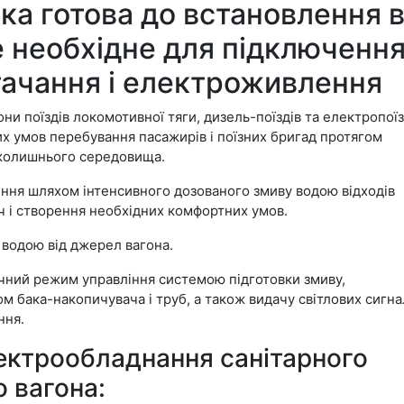
ка готова до встановлення 
се необхідне для підключенн
тачання і електроживлення
и поїздів локомотивної тяги, дизель-поїздів та електропоїз
их умов перебування пасажирів і поїзних бригад протягом
авколишнього середовища.
ння шляхом інтенсивного дозованого змиву водою відходів
ч і створення необхідних комфортних умов.
 водою від джерел вагона.
чний режим управління системою підготовки змиву,
ом бака-накопичувача і труб, а також видачу світлових сигна
ння.
ектрообладнання санітарного
 вагона: