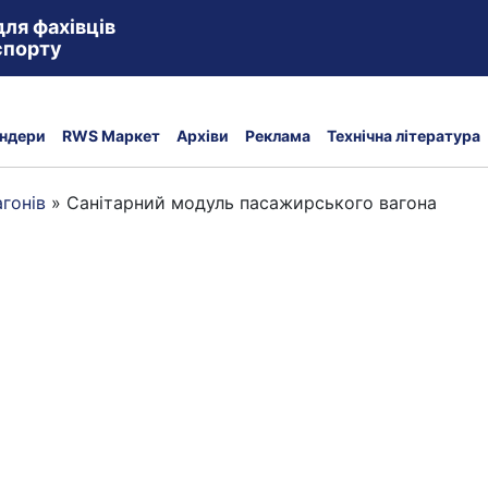
для фахівців
спорту
ндери
RWS Маркет
Архіви
Реклама
Технічна література
гонів
»
Санітарний модуль пасажирського вагона