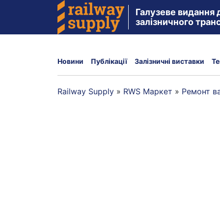
Галузеве видання 
залізничного тран
Новини
Публікації
Залізничні виставки
Те
Railway Supply
»
RWS Маркет
»
Ремонт ва