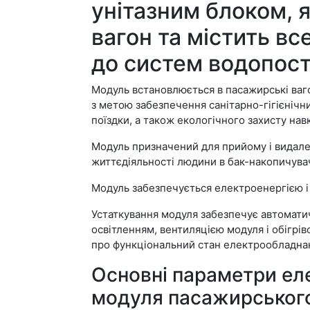
унітазним блоком, я
вагон та містить в
до систем водопос
Модуль встановлюється в пасажирські вагон
з метою забезпечення санітарно-гігієнічн
поїздки, а також екологічного захисту н
Модуль призначений для прийому і видале
життєдіяльності людини в бак-накопичува
Модуль забезпечується електроенергією і
Устаткування модуля забезпечує автомати
освітленням, вентиляцією модуля і обігрів
про функціональний стан електрообладна
Основні параметри ел
модуля пасажирського