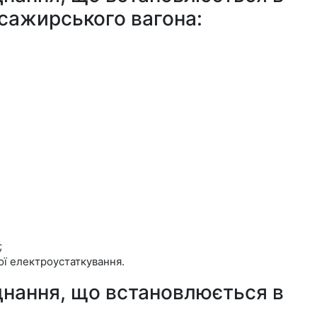
асажирського вагона:
;
ої електроустаткування.
нання, що встановлюється в