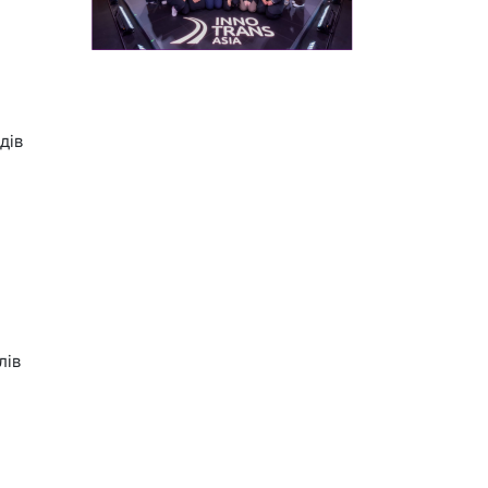
в
я
дів
лів