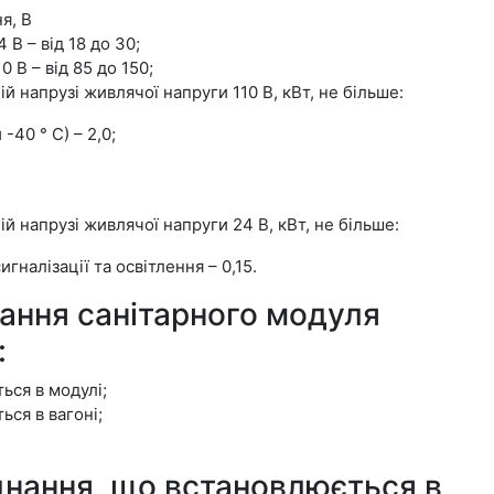
я, В
В – від 18 до 30;
 В – від 85 до 150;
 напрузі живлячої напруги 110 В, кВт, не більше:
-40 ° С) – 2,0;
й напрузі живлячої напруги 24 В, кВт, не більше:
гналізації та освітлення – 0,15.
ання санітарного модуля
:
ься в модулі;
ся в вагоні;
нання, що встановлюється в