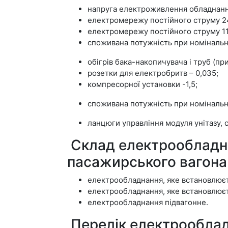
напруга електроживлення обладнанн
електромережу постійного струму 24 
електромережу постійного струму 110
споживана потужність при номінальній
обігрів бака-накопичувача і труб (при 
розетки для електробритв – 0,035;
компресорної установки -1,5;
споживана потужність при номінальні
ланцюги управління модуля унітазу, си
Склад електрообладн
пасажирського вагона
електрообладнання, яке встановлюєт
електрообладнання, яке встановлюєть
електрообладнання підвагонне.
Перелік електрооблад