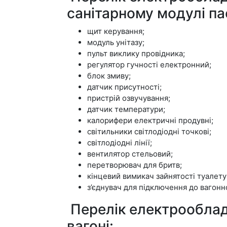
санітарному модулі п
щит керування;
модуль унітазу;
пульт виклику провідника;
регулятор гучності електронний;
блок змиву;
датчик присутності;
пристрій озвучування;
датчик температури;
калорифери електричні продувні;
світильники світлодіодні точкові;
світлодіодні лінії;
вентилятор стельовий;
перетворювач для бритв;
кінцевий вимикач зайнятості туалету
з’єднувач для підключення до вагонн
Перелік електрооблад
вагоні: