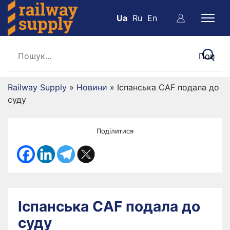
Ua
Ru
En
Railway Supply
»
Новини
»
Іспанська CAF подала до
суду
Поділитися
Іспанська CAF подала до
суду