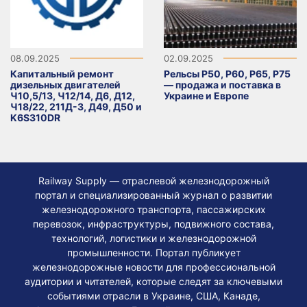
08.09.2025
02.09.2025
Капитальный ремонт
Рельсы Р50, Р60, Р65, Р75
дизельных двигателей
— продажа и поставка в
Ч10,5/13, Ч12/14, Д6, Д12,
Украине и Европе
Ч18/22, 211Д-3, Д49, Д50 и
K6S310DR
Railway Supply — отраслевой железнодорожный
портал и специализированный журнал о развитии
железнодорожного транспорта, пассажирских
перевозок, инфраструктуры, подвижного состава,
технологий, логистики и железнодорожной
промышленности. Портал публикует
железнодорожные новости для профессиональной
аудитории и читателей, которые следят за ключевыми
событиями отрасли в Украине, США, Канаде,