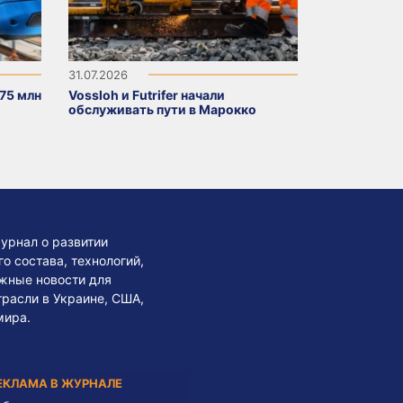
31.07.2026
75 млн
Vossloh и Futrifer начали
обслуживать пути в Марокко
урнал о развитии
 состава, технологий,
жные новости для
трасли в Украине, США,
мира.
ЕКЛАМА В ЖУРНАЛЕ