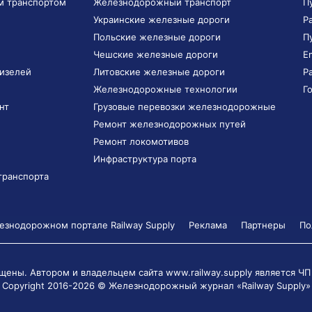
м транспортом
Железнодорожный транспорт
П
Украинские железные дороги
Р
Польские железные дороги
П
Чешские железные дороги
E
дизелей
Литовские железные дороги
Р
Железнодорожные технологии
Г
нт
Грузовые перевозки железнодорожные
Ремонт железнодорожных путей
Ремонт локомотивов
Инфраструктура порта
транспорта
знодорожном портале Railway Supply
Реклама
Партнеры
По
щены. Автором и владельцем сайта www.railway.supply является
ЧП
Copyright 2016-2026 © Железнодорожный журнал «Railway Supply»