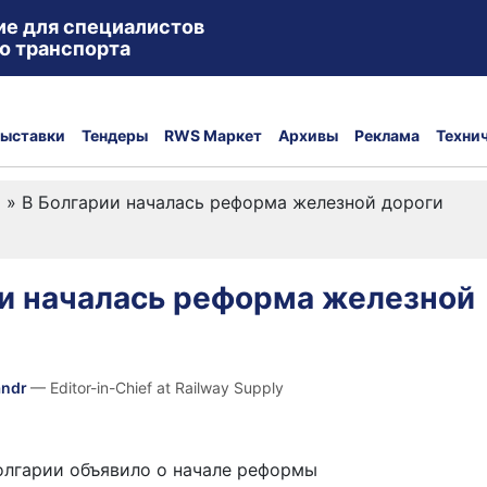
ие для специалистов
о транспорта
ыставки
Тендеры
RWS Маркет
Архивы
Реклама
Техни
а
»
В Болгарии началась реформа железной дороги
ии началась реформа железной
andr
— Editor-in-Chief at Railway Supply
олгарии объявило о начале реформы