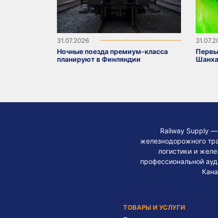
31.07.2026
31.07.
Ночные поезда премиум-класса
Первы
планируют в Финляндии
Шанха
Railway Supply 
железнодорожного тра
логистики и жел
профессиональной ауди
Кана
ТОВАРЫ И УСЛУГИ