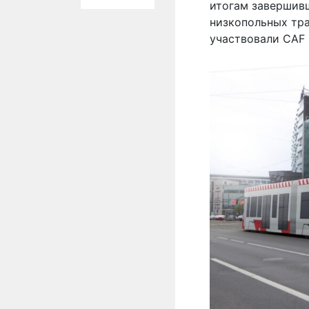
итогам завершивш
низкопольных тра
участвовали CAF 