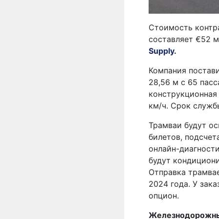
Стоимость контра
составляет €52 
Supply
.
Компания постави
28,56 м с 65 пас
конструкционная 
км/ч. Срок служб
Трамваи будут о
билетов, подсчет
онлайн-диагности
будут кондициони
Отправка трамвае
2024 года. У зак
опцион.
Железнодорожные