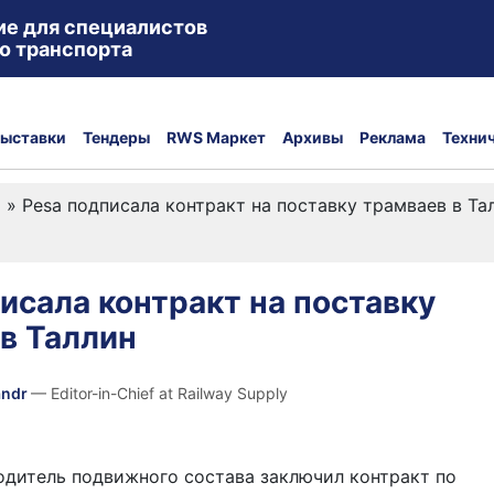
ие для специалистов
о транспорта
ыставки
Тендеры
RWS Маркет
Архивы
Реклама
Техни
а
»
Pesa подписала контракт на поставку трамваев в Та
исала контракт на поставку
в Таллин
andr
— Editor-in-Chief at Railway Supply
дитель подвижного состава заключил контракт по