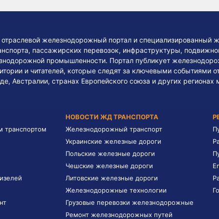
— отраслевой железнодорожный портал и специализированный ж
нспорта, пассажирских перевозок, инфраструктуры, подвижного
езнодорожной промышленности. Портал публикует железнодоро
тории и читателей, которые следят за ключевыми событиями о
де, Австралии, странах Европейского союза и других регионах 
НОВОСТИ ЖД ТРАНСПОРТА
Р
м транспортом
Железнодорожный транспорт
П
Украинские железные дороги
Р
Польские железные дороги
П
Чешские железные дороги
E
дизелей
Литовские железные дороги
Р
Железнодорожные технологии
Г
нт
Грузовые перевозки железнодорожные
Ремонт железнодорожных путей