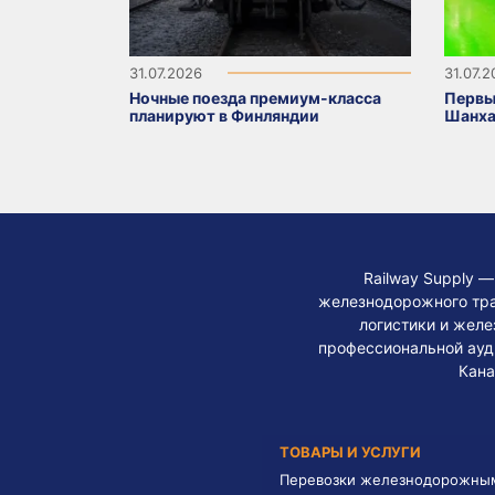
31.07.2026
31.07.
Ночные поезда премиум-класса
Первы
планируют в Финляндии
Шанха
Railway Supply 
железнодорожного тра
логистики и жел
профессиональной ауди
Кана
ТОВАРЫ И УСЛУГИ
Перевозки железнодорожны