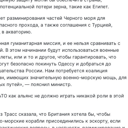
потенциальной потери зерна, такие как Египет.
ет разминирования частей Черного моря для
пасного прохода, а также соглашения с Турцией,
 в акваторию.
нная гуманитарная миссия, и ее нельзя сравнивать с
й. В этом начинании будут использоваться военные
леты, или и то и другое, чтобы гарантировать, что
огут безопасно покинуть Одессу и добраться до
ательства России. Нам потребуется коалиция
н, имеющих значительную военно-морскую мощь, для
х путей», — пояснил министр.
АТО как альянс не должно играть никакой роли в этой
з Трасс сказала, что Британия хотела бы, чтобы
о-морские корабли присоединились к эскорту, если
рактические вопросы, в частности, разминирование и