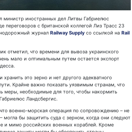
ал министр иностранных дел Литвы Габриелюс
де переговоров с британской коллегой Лиз Трасс 23
знодорожный журнал
Railway Supply
со ссылкой на
Rail
ик отметил, что времени для вывоза украинского
чень мало и оптимальным путем остается экспорт
десса.
 хранить это зерно и нет другого адекватного
пути. Крайне важно показать уязвимым странам, что
ь меры, необходимые для того, чтобы накормить
Габриелюс Ландсбергис.
что военно-морская операция по сопровождению – не
– могла бы защитить суда с зерном, когда они следуют
е и мимо российских военных кораблей. Кроме
димую защиту могли бы обеспечить страны,