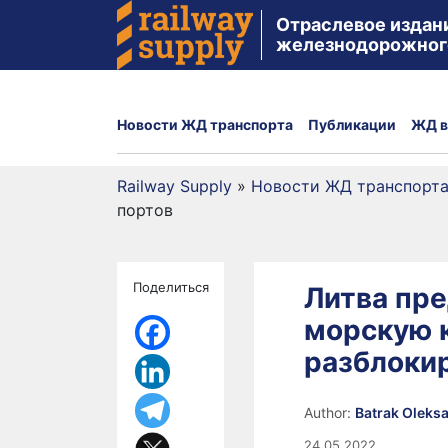
Отраслевое издан
железнодорожног
Новости ЖД транспорта
Публикации
ЖД в
Railway Supply
»
Новости ЖД транспорт
портов
Поделиться
Литва пре
морскую 
разблокир
Author:
Batrak Oleks
24.05.2022