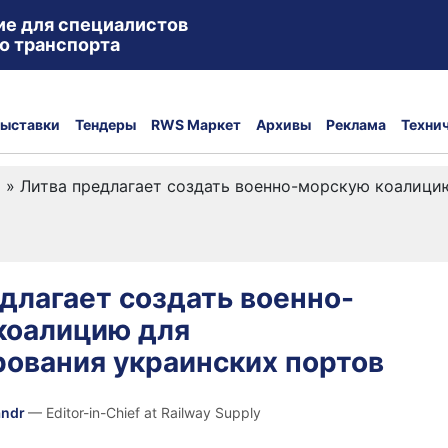
ие для специалистов
о транспорта
ыставки
Тендеры
RWS Маркет
Архивы
Реклама
Техни
а
»
Литва предлагает создать военно-морскую коалици
длагает создать военно-
коалицию для
ования украинских портов
andr
— Editor-in-Chief at Railway Supply