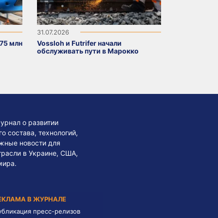
31.07.2026
75 млн
Vossloh и Futrifer начали
обслуживать пути в Марокко
урнал о развитии
 состава, технологий,
жные новости для
трасли в Украине, США,
мира.
ЕКЛАМА В ЖУРНАЛЕ
убликация пресс-релизов