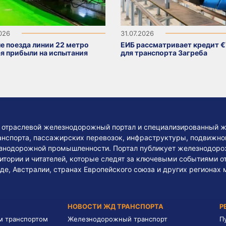
2026
31.07.2026
е поезда линии 22 метро
ЕИБ рассматривает кредит €
я прибыли на испытания
для транспорта Загреба
— отраслевой железнодорожный портал и специализированный ж
нспорта, пассажирских перевозок, инфраструктуры, подвижного
езнодорожной промышленности. Портал публикует железнодоро
тории и читателей, которые следят за ключевыми событиями о
де, Австралии, странах Европейского союза и других регионах 
НОВОСТИ ЖД ТРАНСПОРТА
Р
м транспортом
Железнодорожный транспорт
П