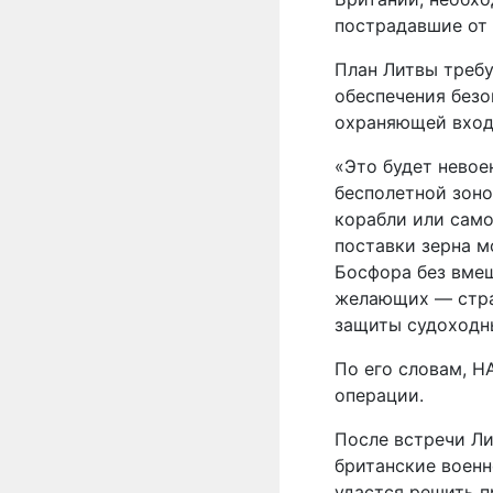
пострадавшие от 
План Литвы требу
обеспечения безо
охраняющей вход
«Это будет невое
бесполетной зоно
корабли или само
поставки зерна м
Босфора без вмеш
желающих — стра
защиты судоходны
По его словам, Н
операции.
После встречи Ли
британские военн
удастся решить п