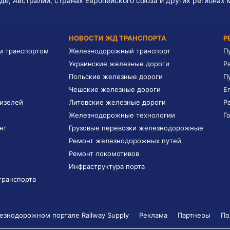
де, Австралии, странах Европейского союза и других регионах 
НОВОСТИ ЖД ТРАНСПОРТА
Р
м транспортом
Железнодорожный транспорт
П
Украинские железные дороги
Р
Польские железные дороги
П
Чешские железные дороги
E
дизелей
Литовские железные дороги
Р
Железнодорожные технологии
Г
нт
Грузовые перевозки железнодорожные
Ремонт железнодорожных путей
Ремонт локомотивов
Инфраструктура порта
транспорта
знодорожном портале Railway Supply
Реклама
Партнеры
По