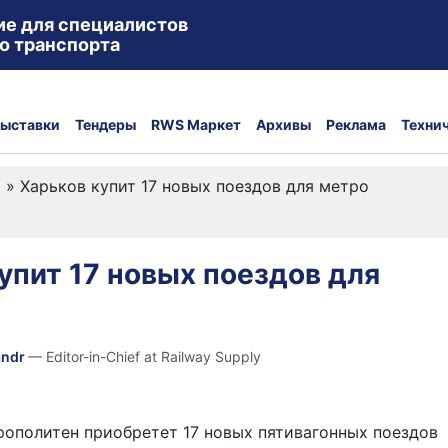
ие для специалистов
о транспорта
ыставки
Тендеры
RWS Маркет
Архивы
Реклама
Техни
а
»
Харьков купит 17 новых поездов для метро
упит 17 новых поездов для
andr
— Editor-in-Chief at Railway Supply
ополитен приобретет 17 новых пятивагонных поездов