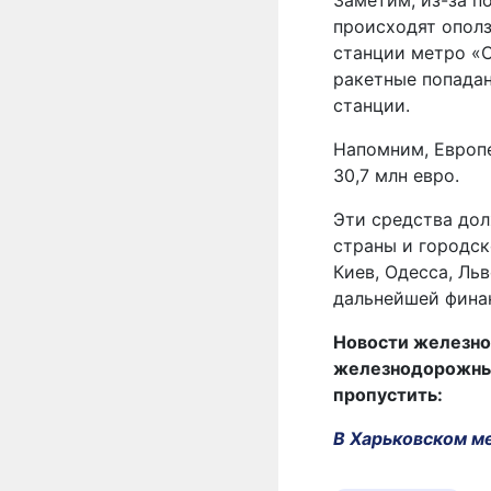
Заметим, из-за п
происходят оползн
станции метро «
ракетные попадан
станции.
Напомним, Европ
30,7 млн евро.
Эти средства до
страны и городск
Киев, Одесса, Ль
дальнейшей фина
Новости железно
железнодорожных 
пропустить:
В Харьковском м