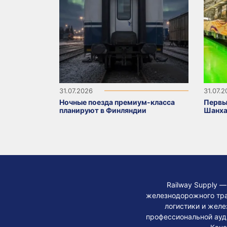
31.07.2026
31.07.
Ночные поезда премиум-класса
Первы
планируют в Финляндии
Шанха
Railway Supply 
железнодорожного тра
логистики и жел
профессиональной ауди