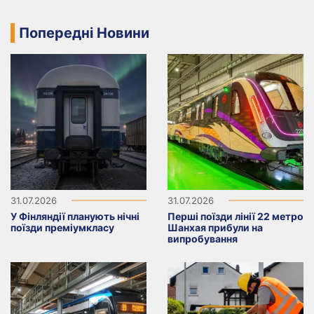
Попередні Новини
31.07.2026
31.07.2026
У Фінляндії планують нічні
Перші поїзди лінії 22 метро
поїзди преміумкласу
Шанхая прибули на
випробування