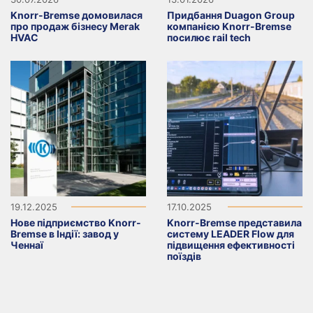
Knorr-Bremse домовилася
Придбання Duagon Group
про продаж бізнесу Merak
компанією Knorr-Bremse
HVAC
посилює rail tech
19.12.2025
17.10.2025
Нове підприємство Knorr-
Knorr-Bremse представила
Bremse в Індії: завод у
систему LEADER Flow для
Ченнаї
підвищення ефективності
поїздів