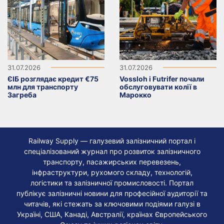
31.07.2026
31.07.2026
ЄІБ розглядає кредит €75
Vossloh і Futrifer почали
млн для транспорту
обслуговувати колії в
Загреба
Марокко
Railway Supply — галузевий залізничний портал і
спеціалізований журнал про розвиток залізничного
транспорту, пасажирських перевезень,
інфраструктури, рухомого складу, технологій,
логістики та залізничної промисловості. Портал
публікує залізничні новини для професійної аудиторії та
читачів, які стежать за ключовими подіями галузі в
Україні, США, Канаді, Австралії, країнах Європейського