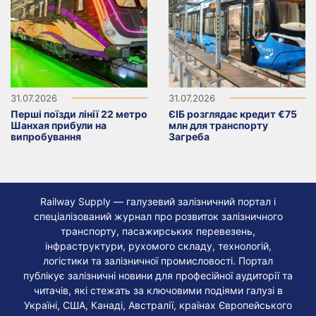
31.07.2026
31.07.2026
Перші поїзди лінії 22 метро
ЄІБ розглядає кредит €75
Шанхая прибули на
млн для транспорту
випробування
Загреба
Railway Supply — галузевий залізничний портал і
спеціалізований журнал про розвиток залізничного
транспорту, пасажирських перевезень,
інфраструктури, рухомого складу, технологій,
логістики та залізничної промисловості. Портал
публікує залізничні новини для професійної аудиторії та
читачів, які стежать за ключовими подіями галузі в
Україні, США, Канаді, Австралії, країнах Європейського