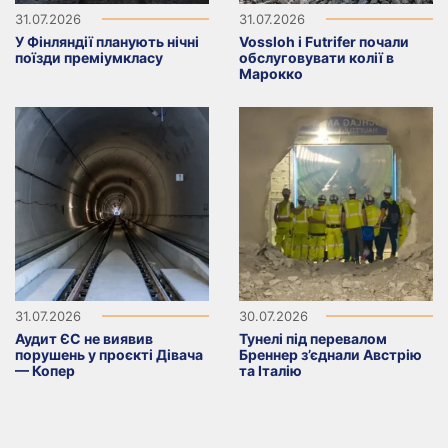
31.07.2026
31.07.2026
У Фінляндії планують нічні
Vossloh і Futrifer почали
поїзди преміумкласу
обслуговувати колії в
Марокко
31.07.2026
30.07.2026
Аудит ЄС не виявив
Тунелі під перевалом
порушень у проєкті Дівача
Бреннер з’єднали Австрію
— Копер
та Італію