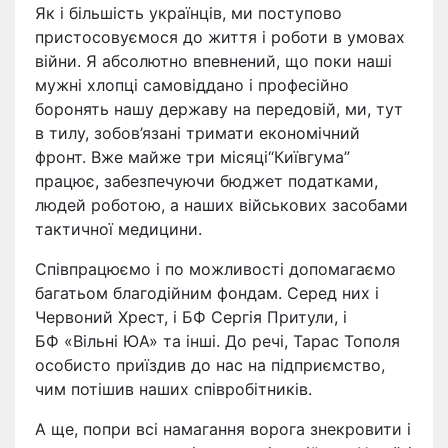
Як і більшість українців, ми поступово
пристосовуємося до життя і роботи в умовах
війни. Я абсолютно впевнений, що поки наші
мужні хлопці самовіддано і професійно
боронять нашу державу на передовій, ми, тут
в тилу, зобов’язані тримати економічний
фронт.
Вже
майже
три
місяці
“Київгума”
працює,
забезпечуючи бюджет податками,
людей роботою, а наших військових засобами
тактичної медицини.
Співпрацюємо і по можливості допомагаємо
багатьом благодійним фондам. Серед них і
Червоний Хрест, і БФ Сергія Притули, і
БФ «Вільні ЮА» та інші. До речі, Тарас Тополя
особисто приїздив до нас на підприємство,
чим потішив наших співробітників.
А ще, попри всі намагання ворога знекровити і