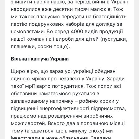
знищити нас як націю, за період війни в Україні
народилися вже десятки тисяч малюків. Тож
ми також плануємо передати на благодійність
партію подарункових наборів для догляду за
немовлятами. Бо серед 4000 видів продукції
нашої компанії є і вироби для дітей (пустушки,
пляшечки, соски тощо).
Вільна і квітуча Україна
Щиро вірю, що зараз усі українці об’єднані
єдиною мрією про незалежну Україну. Заради
такої мрії варто потрудитися. Тож попри всі
обставини намагаємося рухатися в
запланованому напрямку – робимо кроки у
підвищенні енергоефективності підприємства,
працюємо над розширенням виробничих
можливостей. Всього два з половиною місяці
тому (а здається, ще в минулу епоху) ми
інвестували в нове обладнання. Завдяки