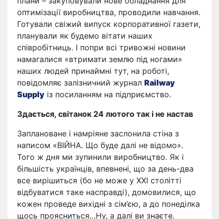
плани – закуповували нове обладнання для
оптимізації виробництва, проводили навчання.
Готували свіжий випуск корпоративної газети,
планували як будемо вітати наших
співробітниць. І попри всі тривожні новини
намагалися «втримати землю під ногами»
наших людей принаймні тут, на роботі,
повідомляє залізничний журнал
Railway
Supply
із посиланням на підприємство.
Здається, світанок 24 лютого так і не настав
Заплановане і намріяне заслонила стіна з
написом «ВІЙНА. Що буде далі не відомо».
Того ж дня ми зупинили виробництво. Як і
більшість українців, впевнені, що за день-два
все вирішиться (бо не може у ХХІ столітті
відбуватися таке насправді), домовилися, що
кожен проведе вихідні з сім’єю, а до понеділка
щось проясниться…Ну, а далі ви знаєте.