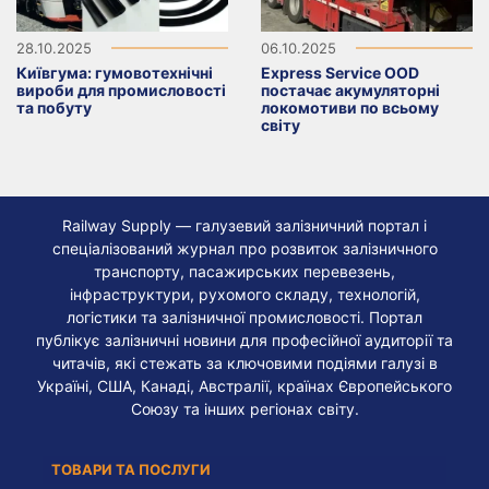
28.10.2025
06.10.2025
Київгума: гумовотехнічні
Express Service OOD
вироби для промисловості
постачає акумуляторні
та побуту
локомотиви по всьому
світу
Railway Supply — галузевий залізничний портал і
спеціалізований журнал про розвиток залізничного
транспорту, пасажирських перевезень,
інфраструктури, рухомого складу, технологій,
логістики та залізничної промисловості. Портал
публікує залізничні новини для професійної аудиторії та
читачів, які стежать за ключовими подіями галузі в
Україні, США, Канаді, Австралії, країнах Європейського
Союзу та інших регіонах світу.
ТОВАРИ ТА ПОСЛУГИ