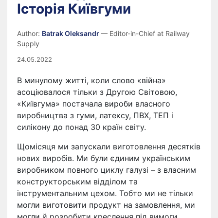
Історія Київгуми
Author:
Batrak Oleksandr
— Editor-in-Chief at Railway
Supply
24.05.2022
В минулому житті, коли слово «війна»
асоціювалося тільки з Другою Світовою,
«Київгума» постачала вироби власного
виробництва з гуми, латексу, ПВХ, ТЕП і
силікону до понад 30 країн світу.
Щомісяця ми запускали виготовлення десятків
нових виробів. Ми були єдиним українським
виробником повного циклу галузі – з власним
конструкторським відділом та
інструментальним цехом. Тобто ми не тільки
могли виготовити продукт на замовлення, ми
могли й розробити креслення під вимоги