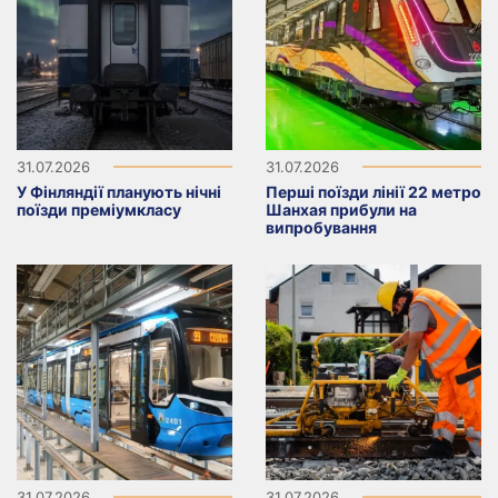
31.07.2026
31.07.2026
У Фінляндії планують нічні
Перші поїзди лінії 22 метро
поїзди преміумкласу
Шанхая прибули на
випробування
31.07.2026
31.07.2026