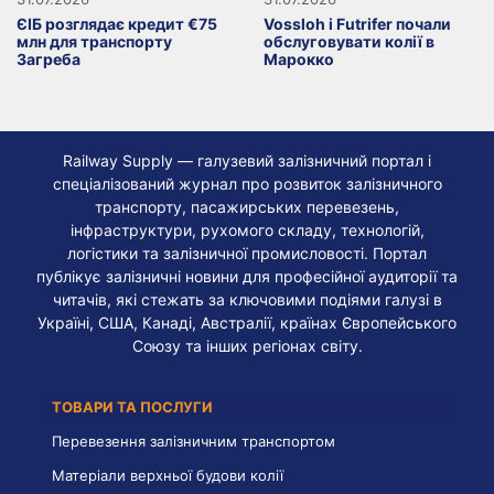
ЄІБ розглядає кредит €75
Vossloh і Futrifer почали
млн для транспорту
обслуговувати колії в
Загреба
Марокко
Railway Supply — галузевий залізничний портал і
спеціалізований журнал про розвиток залізничного
транспорту, пасажирських перевезень,
інфраструктури, рухомого складу, технологій,
логістики та залізничної промисловості. Портал
публікує залізничні новини для професійної аудиторії та
читачів, які стежать за ключовими подіями галузі в
Україні, США, Канаді, Австралії, країнах Європейського
Союзу та інших регіонах світу.
ТОВАРИ ТА ПОСЛУГИ
Перевезення залізничним транспортом
Матеріали верхньої будови колії