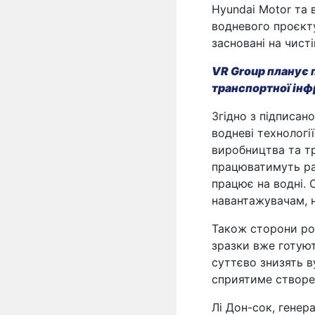
Hyundai Motor та 
водневого проєкту
засновані на чист
VR Group планує 
транспортної ін
Згідно з підписан
водневі технологі
виробництва та тр
працюватимуть ра
працює на водні. 
навантажувачам, н
Також сторони роз
зразки вже готуют
суттєво знизять в
сприятиме створен
Лі Дон-сок, генер