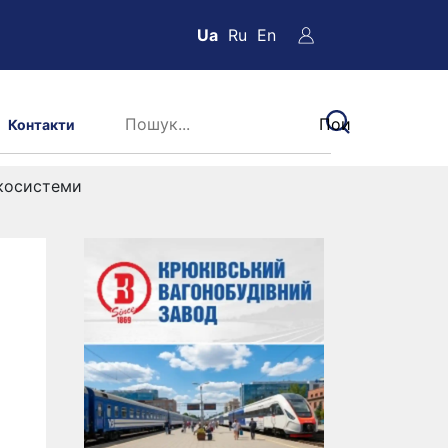
Ua
Ru
En
Контакти
екосистеми