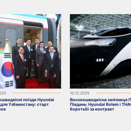
2025
10.12.2025
ошвидкісні поїзди Hyundai
Високошвидкісна залізниця П
для Узбекистану: старт
Південь: Hyundai Rotem і TH
вок
боротьбі за контракт