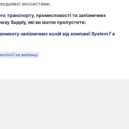
 водневої екосистеми.
ого транспорту
, промисловості та залізничних
lway Supply, які ви могли пропустити:
емонту залізничних колій від компанії System7 в
хнології на залізниці