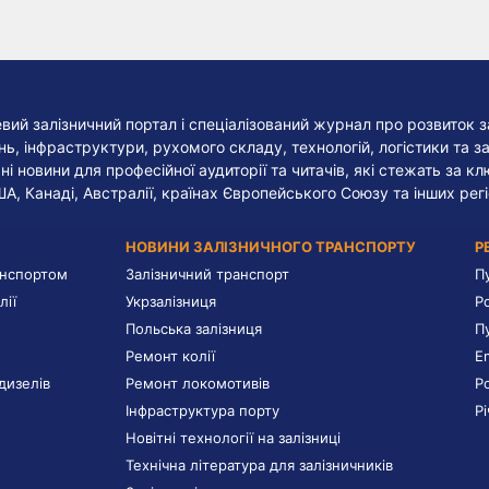
евий залізничний портал і спеціалізований журнал про розвиток з
, інфраструктури, рухомого складу, технологій, логістики та за
ні новини для професійної аудиторії та читачів, які стежать за к
ША, Канаді, Австралії, країнах Європейського Союзу та інших регі
НОВИНИ ЗАЛІЗНИЧНОГО ТРАНСПОРТУ
Р
анспортом
Залізничний транспорт
П
лії
Укрзалізниця
Р
Польська залізниця
П
Ремонт колії
E
дизелів
Ремонт локомотивів
Р
Інфраструктура порту
Р
Новітні технології на залізниці
Технічна література для залізничників