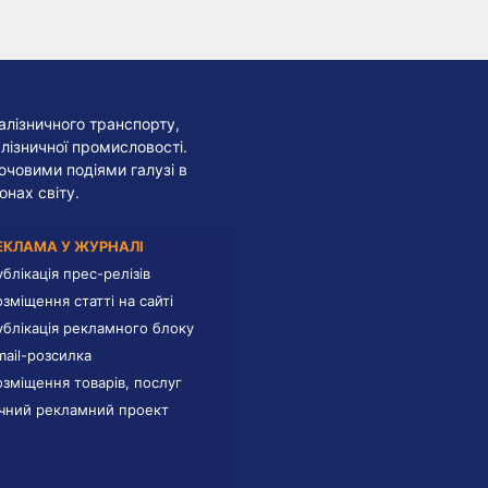
алізничного транспорту,
лізничної промисловості.
лючовими подіями галузі в
онах світу.
ЕКЛАМА У ЖУРНАЛІ
ублікація прес-релізів
озміщення статті на сайті
ублікація рекламного блоку
mail-розсилка
озміщення товарів, послуг
ічний рекламний проект