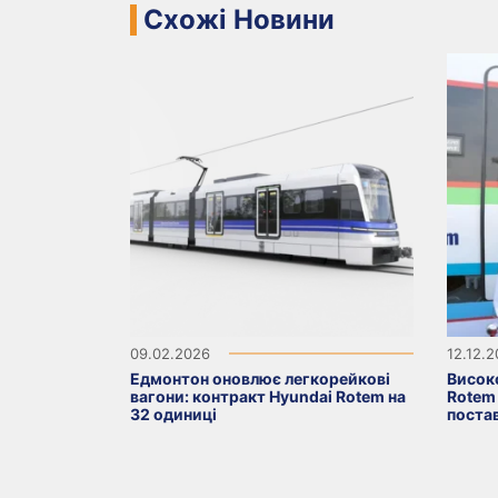
Схожі Новини
09.02.2026
12.12.
Едмонтон оновлює легкорейкові
Висок
вагони: контракт Hyundai Rotem на
Rotem 
32 одиниці
поста