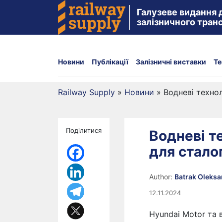
Галузеве видання 
залізничного тран
Новини
Публікації
Залізничні виставки
Те
Railway Supply
»
Новини
»
Водневі технол
Поділитися
Водневі т
для стало
Author:
Batrak Oleks
12.11.2024
Hyundai Motor та 