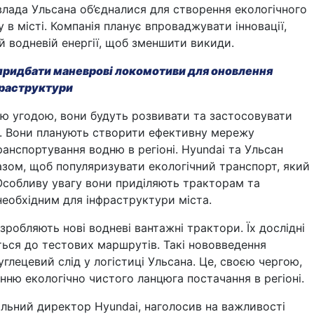
влада Ульсана об’єдналися для створення екологічного
 в місті. Компанія планує впроваджувати інновації,
ій водневій енергії, щоб зменшити викиди.
придбати маневрові локомотиви для оновлення
фраструктури
ою угодою, вони будуть розвивати та застосовувати
ї. Вони планують створити ефективну мережу
анспортування водню в регіоні. Hyundai та Ульсан
зом, щоб популяризувати екологічний транспорт, який
Особливу увагу вони приділяють тракторам та
еобхідним для інфраструктури міста.
робляють нові водневі вантажні трактори. Їх дослідні
ься до тестових маршрутів. Такі нововведення
углецевий слід у логістиці Ульсана. Це, своєю чергою,
ню екологічно чистого ланцюга постачання в регіоні.
альний директор Hyundai, наголосив на важливості