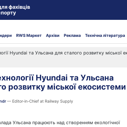
для фахівців
спорту
ндери
RWS Маркет
Архіви
Реклама
Технічна література
огії Hyundai та Ульсана для сталого розвитку міської 
ехнології Hyundai та Ульсана
го розвитку міської екосистеми
andr
— Editor-in-Chief at Railway Supply
влада Ульсана працюють над створенням екологічної