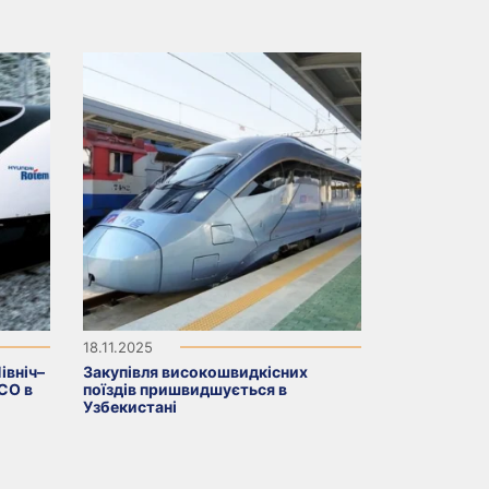
18.11.2025
івніч–
Закупівля високошвидкісних
ACO в
поїздів пришвидшується в
Узбекистані