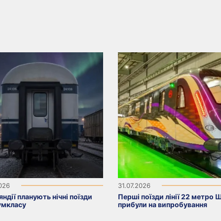
2026
31.07.2026
яндії планують нічні поїзди
Перші поїзди лінії 22 метро 
умкласу
прибули на випробування