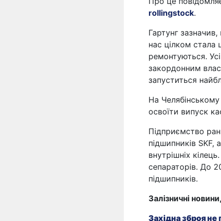
Про це повідомля
rollingstock
.
Гартунг зазначив,
нас цілком стала 
ремонтуються. Усі
закордонним власн
запуститься найбл
На Челябінському
освоїти випуск ка
Підприємство ран
підшипників SKF, 
внутрішніх кілець
сепараторів. До 2
підшипників.
Залізничні новини
Західна зброя не