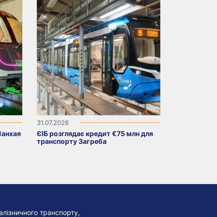
31.07.2026
Шанхая
ЄІБ розглядає кредит €75 млн для
транспорту Загреба
алізничного транспорту,