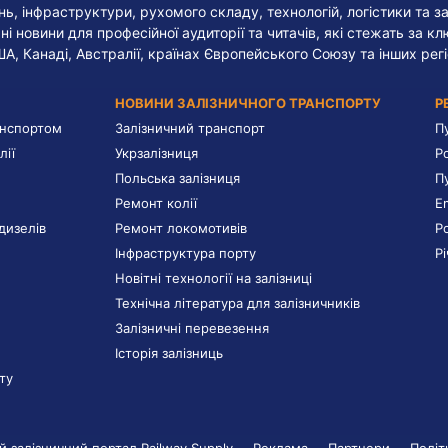
, інфраструктури, рухомого складу, технологій, логістики та за
ні новини для професійної аудиторії та читачів, які стежать за к
ША, Канаді, Австралії, країнах Європейського Союзу та інших регі
НОВИНИ ЗАЛІЗНИЧНОГО ТРАНСПОРТУ
Р
анспортом
Залізничний транспорт
П
лії
Укрзалізниця
Р
Польська залізниця
П
Ремонт колії
E
дизелів
Ремонт локомотивів
Р
Інфраструктура порту
Р
Новітні технології на залізниці
Технічна література для залізничників
Залізничні перевезення
Історія залізниць
ту