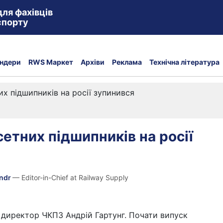
для фахівців
спорту
ндери
RWS Маркет
Архіви
Реклама
Технічна література
их підшипників на росії зупинився
сетних підшипників на росії
andr
— Editor-in-Chief at Railway Supply
 директор ЧКПЗ Андрій Гартунг. Почати випуск