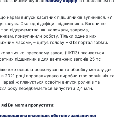
є залізничний журнал
Railway Supply
із посиланням на
 що наразі випуск касетних підшипників зупинився. «У
ця галузь. Сьогодні дефіцит підшипників. Вагони не
 три підприємства, які належали, зокрема,
икам, призупинили роботу. Тільки одне з них
ижчим часом», – цитує голову ЧКПЗ портал 1obl.ru.
 ковальсько-пресовому заводі (ЧКПЗ) планується
сетних підшипників для вантажних вагонів 25 тс
іше вже освоїло розкочування та обробку металу для
а в 2021 році впроваджувало виробництво зовнішніх та
. Наразі ж планується освоїти випуск роликів та
027 року передбачається випустити 2,4 млн.
, які Ви могли пропустити:
 пошкоджена внаслідок обстрілу залізничної