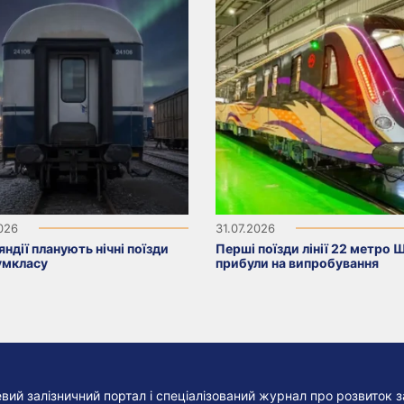
2026
31.07.2026
яндії планують нічні поїзди
Перші поїзди лінії 22 метро 
умкласу
прибули на випробування
евий залізничний портал і спеціалізований журнал про розвиток з