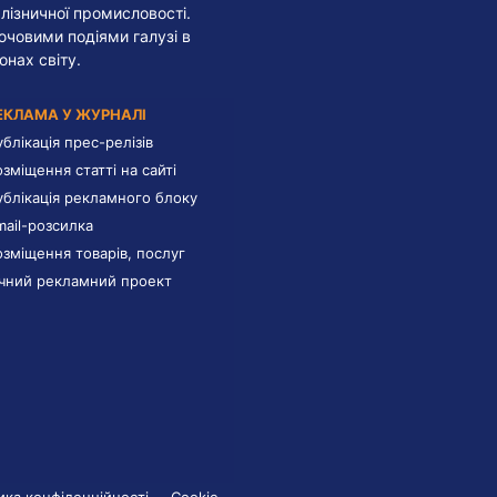
лізничної промисловості.
лючовими подіями галузі в
онах світу.
ЕКЛАМА У ЖУРНАЛІ
ублікація прес-релізів
озміщення статті на сайті
ублікація рекламного блоку
mail-розсилка
озміщення товарів, послуг
ічний рекламний проект