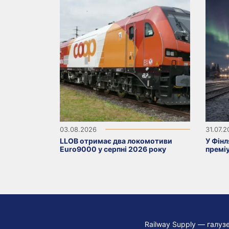
03.08.2026
31.07.
LLOB отримає два локомотиви
У Фінл
Euro9000 у серпні 2026 року
премі
Railway Supply — галуз