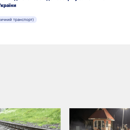
України
зничний транспорт)