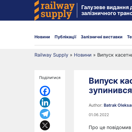
Галузеве видання 
залізничного тран
Новини
Публікації
Залізничні виставки
Те
Railway Supply
»
Новини
»
Випуск касетн
Поділитися
Випуск ка
зупинився
Author:
Batrak Oleks
01.06.2022
Про це повідомив