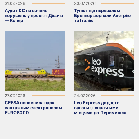
31.07.2026
30.07.2026
Аудит ЄС не виявив
Тунелі під перевалом
порушень у проєкті Дівача
Бреннер з’єднали Австрію
— Копер
та Італію
27.07.2026
24.07.2026
CEFSA поповнила парк
Leo Express додасть
вантажним електровозом
вагони зі спальними
EURO6000
місцями до Перемишля