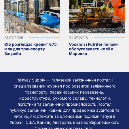
31.07.2026
31.07.2026
ЄІБ розглядає кредит €75
Vossloh і Futrifer почали
млн для транспорту
обслуговувати колії в
Загреба
Марокко
Railway Supply — галузевий залізничний портал і
спеціалізований журнал про розвиток залізничного
транспорту, пасажирських перевезень,
інфраструктури, рухомого складу, технологій,
логістики та залізничної промисловості. Портал
публікує залізничні новини для професійної аудиторії та
читачів, які стежать за ключовими подіями галузі в
Україні, США, Канаді, Австралії, країнах Європейського
Союзу та інших регіонах світу.