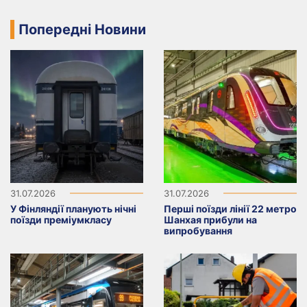
Попередні Новини
31.07.2026
31.07.2026
У Фінляндії планують нічні
Перші поїзди лінії 22 метро
поїзди преміумкласу
Шанхая прибули на
випробування