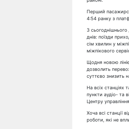
районі.
Перший пасажирсь
4:54 ранку з плат
З сьогоднішнього 
днів: поїзди прих
сім хвилин у між
міжпікового серві
Щодня новою ліні
дозволить перевоз
суттєво знизить 
На всіх станціях 
пункти аудіо- та 
Центру управління
Хоча всі станції в
роботи, які не вп