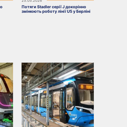
25.05.2026
ro
Потяги Stadler серії J докорінно
змінюють роботу лінії U5 у Берліні