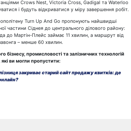
танціями Crows Nest, Victoria Cross, Gadigal та Waterloo
атися і будуть відкриватися у міру завершення робіт.
рополітену Turn Up And Go пропонують найшвидші
ної частини Сіднея до центрального ділового району:
уда до Мартін-Плейс займає 11 хвилин, а маршрут від
авонга – менше 60 хвилин.
го бізнесу, промисловості та залізничних технологій
, які ви могли пропустити:
лізниця закриває старий сайт продажу квитків: де
онлайн?