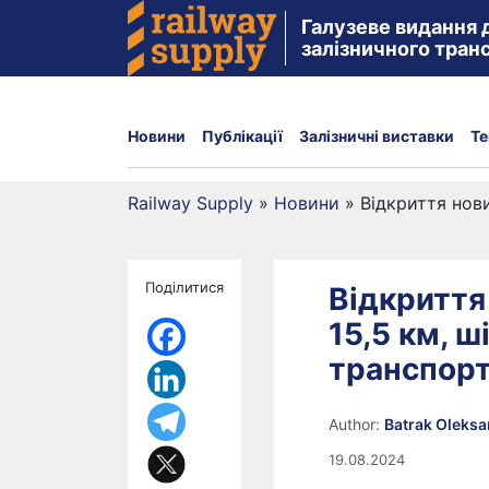
Галузеве видання 
залізничного тран
Новини
Публікації
Залізничні виставки
Те
Railway Supply
»
Новини
»
Відкриття нови
Поділитися
Відкриття 
15,5 км, 
транспорт
Author:
Batrak Oleks
19.08.2024