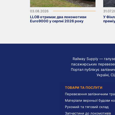
03.08.2026
31.07.
LLOB отримає два локомотиви
У Фінл
Euro9000 у серпні 2026 року
премі
Railway Supply — галуз
пасажирських перевезень
Портал публікує залізнич
Україні, С
ТОВАРИ ТА ПОСЛУГИ
Перевезення залізничним тр
Матеріали верхньої будови ко
Рухомий та тяговий склад
Запчастини до локомотивів