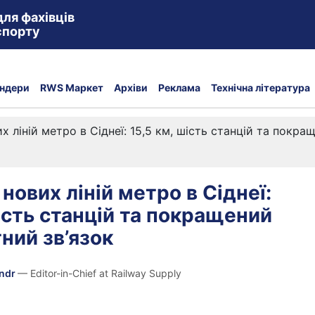
для фахівців
спорту
ндери
RWS Маркет
Архіви
Реклама
Технічна література
х ліній метро в Сіднеї: 15,5 км, шість станцій та покр
нових ліній метро в Сіднеї:
шість станцій та покращений
ний зв’язок
andr
— Editor-in-Chief at Railway Supply