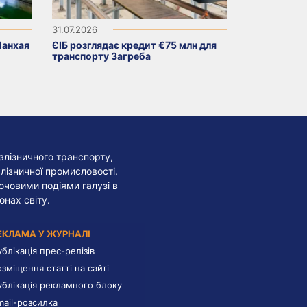
31.07.2026
Шанхая
ЄІБ розглядає кредит €75 млн для
транспорту Загреба
алізничного транспорту,
лізничної промисловості.
лючовими подіями галузі в
онах світу.
ЕКЛАМА У ЖУРНАЛІ
ублікація прес-релізів
озміщення статті на сайті
ублікація рекламного блоку
mail-розсилка