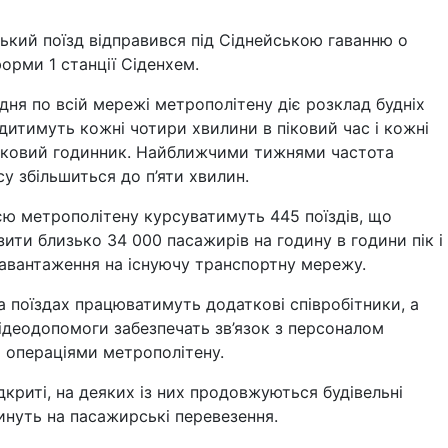
кий поїзд відправився під Сіднейською гаванню о
форми 1 станції Сіденхем.
дня по всій мережі метрополітену діє розклад будніх
одитимуть кожні чотири хвилини в піковий час і кожні
піковий годинник. Найближчими тижнями частота
су збільшиться до п’яти хвилин.
єю метрополітену курсуватимуть 445 поїздів, що
ити близько 34 000 пасажирів на годину в години пік і
навантаження на існуючу транспортну мережу.
та поїздах працюватимуть додаткові співробітники, а
відеодопомоги забезпечать зв’язок з персоналом
 операціями метрополітену.
ідкриті, на деяких із них продовжуються будівельні
линуть на пасажирські перевезення.