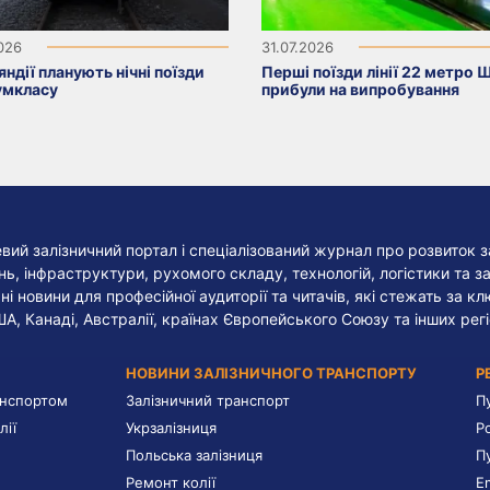
2026
31.07.2026
яндії планують нічні поїзди
Перші поїзди лінії 22 метро 
умкласу
прибули на випробування
евий залізничний портал і спеціалізований журнал про розвиток з
, інфраструктури, рухомого складу, технологій, логістики та за
ні новини для професійної аудиторії та читачів, які стежать за к
ША, Канаді, Австралії, країнах Європейського Союзу та інших регі
НОВИНИ ЗАЛІЗНИЧНОГО ТРАНСПОРТУ
Р
анспортом
Залізничний транспорт
П
лії
Укрзалізниця
Р
Польська залізниця
П
Ремонт колії
E