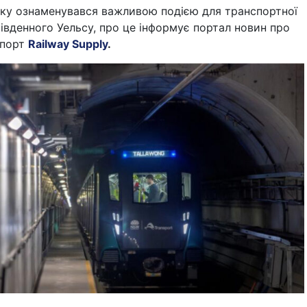
оку ознаменувався важливою подією для транспортної
вденного Уельсу, про це інформує портал новин про
спорт
Railway Supply
.