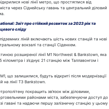
відкрилися нові лінії метро, ​​що простяглися від
 міста через Сіднейську гавань та центральний діловий
ма.
national: Звіт про стійкий розвиток за 2023 рік та
цевого сліду
 підземних ліній включають шість нових станцій та нові
ральному вокзалі та станції Сіденхем.
стиною розширеної лінії M1 Northwest & Bankstown, яка
5 кілометра і з’єднує 21 станцію між Таллавонгом і
ї M1, що залишилися, будуть відкриті після модернізації
й на лінії T3 Bankstown.
трополітену покращить зв’язок між діловими,
орговельними районами міста, забезпечуючи доступ до
зі гавані та надаючи першу залізничну станцію у цьому