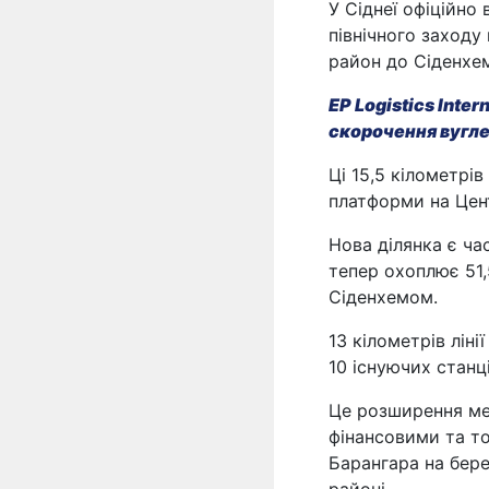
У Сіднеї офіційно 
північного заходу
район до Сіденхе
EP Logistics Inter
скорочення вугле
Ці 15,5 кілометрів
платформи на Цент
Нова ділянка є ча
тепер охоплює 51,
Сіденхемом.
13 кілометрів ліні
10 існуючих станці
Це розширення ме
фінансовими та т
Барангара на бере