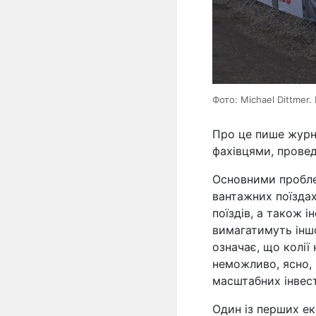
Фото: Michael Dittmer. 
Про це пише жур
фахівцями, прове
Основними проблем
вантажних поїзда
поїздів, а також і
вимагатимуть іншої
означає, що колії 
неможливо, ясно, 
масштабних інвест
Один із перших ек