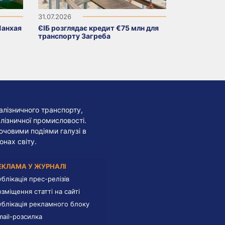
31.07.2026
Шанхая
ЄІБ розглядає кредит €75 млн для
транспорту Загреба
алізничного транспорту,
лізничної промисловості.
лючовими подіями галузі в
онах світу.
ЕКЛАМА У ЖУРНАЛІ
ублікація прес-релізів
озміщення статті на сайті
ублікація рекламного блоку
mail-розсилка