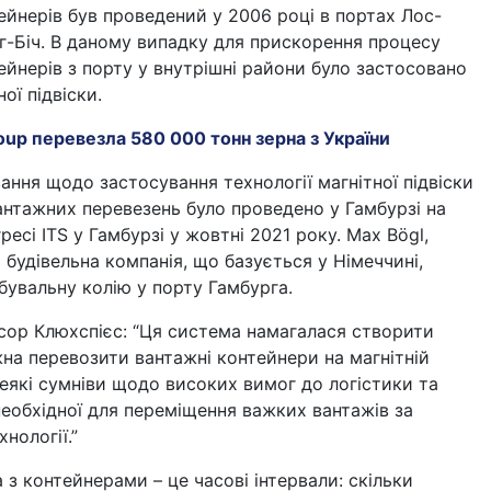
йнерів був проведений у 2006 році в портах Лос-
г-Біч. В даному випадку для прискорення процесу
йнерів з порту у внутрішні райони було застосовано
ої підвіски.
oup перевезла 580 000 тонн зерна з України
ння щодо застосування технології магнітної підвіски
антажних перевезень було проведено у Гамбурзі на
есі ITS у Гамбурзі у жовтні 2021 року. Max Bögl,
 будівельна компанія, що базується у Німеччині,
увальну колію у порту Гамбурга.
сор Клюхспієс: “Ця система намагалася створити
на перевозити вантажні контейнери на магнітній
 деякі сумніви щодо високих вимог до логістики та
, необхідної для переміщення важких вантажів за
нології.”
з контейнерами – це часові інтервали: скільки