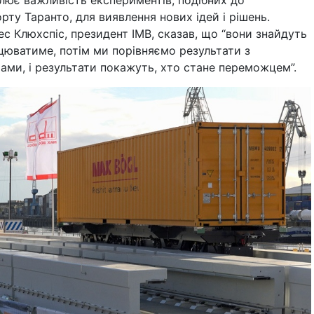
лює важливість експериментів, подібних до
рту Таранто, для виявлення нових ідей і рішень.
 Клюхспіс, президент IMB, сказав, що “вони знайдуть
цюватиме, потім ми порівняємо результати з
ми, і результати покажуть, хто стане переможцем”.