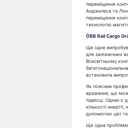
переміщення конте
Анджелеса та Лон
переміщення конте
технологію магнітн
ÖBB Rail Cargo Gr
Ще одне випробува
для залізничних в
Всесвітньому конгр
багатонаціональна
встановила випроб
Як пояснив профе
враження, що мож
підвісці. Однак є
кількості енергії
допомогою цієї тех
Ще одна проблема 