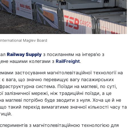
International Maglev Board
нал
Railway Supply
з посиланням на інтерв’ю з
дене нашими колегами з
RailFreight
.
ами застосування магнітолевітаційної технології на
х є вага, що значно перевищує вагу пасажирських
нфраструктурна система. Поїзди на маглеві, по суті,
 залізничної мережі, ніж традиційні поїзди, а це
на маглеві потрібно буде зводити з нуля. Хоча це й не
що такий перехід вимагатиме значної кількості часу та
ицій.
спериментів з магнітолевітаційною технологією для