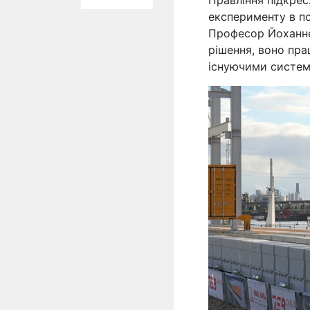
Правління підкрес
експерименту в по
Професор Йоханнес
рішення, воно пра
існуючими система