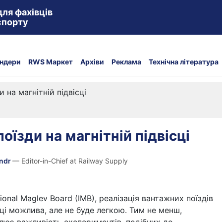
для фахівців
спорту
ндери
RWS Маркет
Архіви
Реклама
Технічна література
и на магнітній підвісці
оїзди на магнітній підвісці
andr
— Editor-in-Chief at Railway Supply
ional Maglev Board (IMB), реалізація вантажних поїздів
сці можлива, але не буде легкою. Тим не менш,