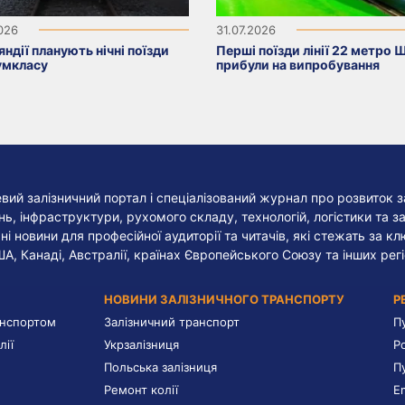
2026
31.07.2026
яндії планують нічні поїзди
Перші поїзди лінії 22 метро 
умкласу
прибули на випробування
евий залізничний портал і спеціалізований журнал про розвиток з
, інфраструктури, рухомого складу, технологій, логістики та за
ні новини для професійної аудиторії та читачів, які стежать за к
ША, Канаді, Австралії, країнах Європейського Союзу та інших регі
НОВИНИ ЗАЛІЗНИЧНОГО ТРАНСПОРТУ
Р
анспортом
Залізничний транспорт
П
лії
Укрзалізниця
Р
Польська залізниця
П
Ремонт колії
E