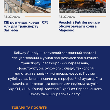
31.07.2026
31.07.2026
ЄІБ розглядає кредит €75
Vossloh і Futrifer почали
млн для транспорту
обслуговувати колії в
Загреба
Марокко
Railway Supply — галузевий залізничний портал і
спеціалізований журнал про розвиток залізничного
транспорту, пасажирських перевезень,
інфраструктури, рухомого складу, технологій,
логістики та залізничної промисловості. Портал
публікує залізничні новини для професійної аудиторії та
читачів, які стежать за ключовими подіями галузі в
Україні, США, Канаді, Австралії, країнах Європейського
Союзу та інших регіонах світу.
ТОВАРИ ТА ПОСЛУГИ