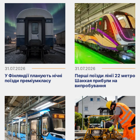
31.07.2026
31.07.2026
У Фінляндії планують нічні
Перші поїзди лінії 22 метро
поїзди преміумкласу
Шанхая прибули на
випробування