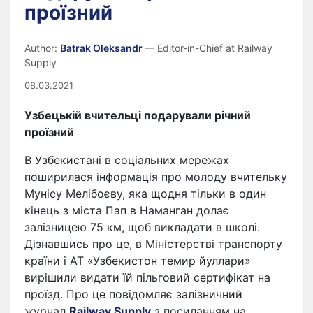
проїзний
Author:
Batrak Oleksandr
— Editor-in-Chief at Railway
Supply
08.03.2021
Узбецькій вчительці подарували річний
проїзний
В Узбекистані в соціальних мережах
поширилася інформація про молоду вчительку
Мунісу Мелібоєву, яка щодня тільки в один
кінець з міста Пап в Наманган долає
залізницею 75 км, щоб викладати в школі.
Дізнавшись про це, в Міністерстві транспорту
країни і АТ «Узбекистон темир йуллари»
вирішили видати їй пільговий сертифікат на
проїзд. Про це повідомляє залізничний
журнал
Railway Supply
з посиланням на