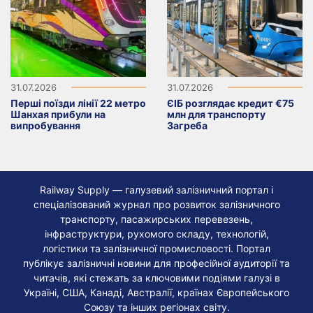
31.07.2026
31.07.2026
Перші поїзди лінії 22 метро
ЄІБ розглядає кредит €75
Шанхая прибули на
млн для транспорту
випробування
Загреба
Railway Supply — галузевий залізничний портал і
спеціалізований журнал про розвиток залізничного
транспорту, пасажирських перевезень,
інфраструктури, рухомого складу, технологій,
логістики та залізничної промисловості. Портал
публікує залізничні новини для професійної аудиторії та
читачів, які стежать за ключовими подіями галузі в
Україні, США, Канаді, Австралії, країнах Європейського
Союзу та інших регіонах світу.