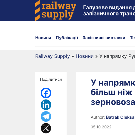
Галузеве видання 
залізничного тран
Новини
Публікації
Залізничні виставки
Те
Railway Supply
»
Новини
»
У напрямку Ру
Поділитися
У напрямк
більш ніж
зерновоз
Author:
Batrak Oleks
05.10.2022