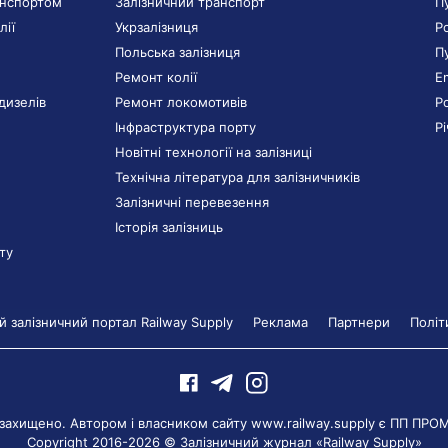
анспортом
Залізничний транспорт
П
лії
Укрзалізниця
Р
Польська залізниця
П
Ремонт колії
E
дизелів
Ремонт локомотивів
Р
Інфраструктура порту
Р
Новітні технології на залізниці
Технічна література для залізничників
Залізничні перевезення
Історія залізниць
ту
 залізничний портал Railway Supply
Реклама
Партнери
Політ
 захищено. Автором і власником сайту www.railway.supply є
ПП ПРО
Copyright 2016-2026 © Залізничний журнал «Railway Supply»