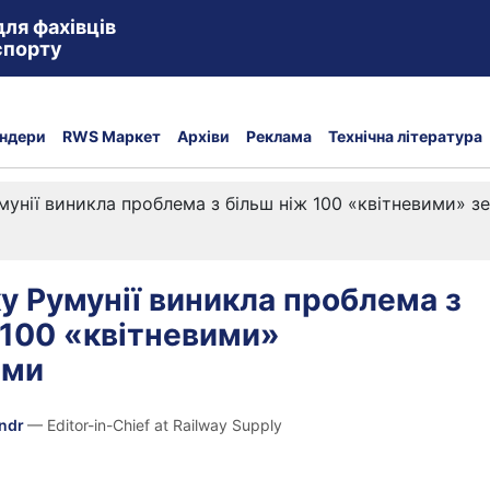
для фахівців
спорту
ндери
RWS Маркет
Архіви
Реклама
Технічна література
мунії виникла проблема з більш ніж 100 «квітневими» 
у Румунії виникла проблема з
 100 «квітневими»
ами
andr
— Editor-in-Chief at Railway Supply