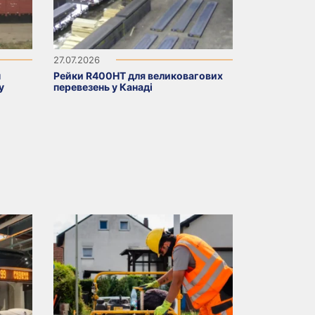
27.07.2026
н
Рейки R400HT для великовагових
у
перевезень у Канаді