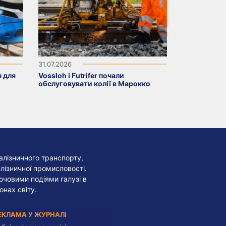
31.07.2026
н для
Vossloh і Futrifer почали
обслуговувати колії в Марокко
алізничного транспорту,
лізничної промисловості.
лючовими подіями галузі в
онах світу.
ЕКЛАМА У ЖУРНАЛІ