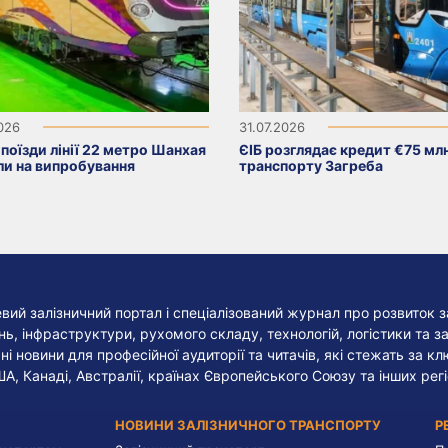
2026
31.07.2026
поїзди лінії 22 метро Шанхая
ЄІБ розглядає кредит €75 мл
ли на випробування
транспорту Загреба
евий залізничний портал і спеціалізований журнал про розвиток з
, інфраструктури, рухомого складу, технологій, логістики та за
ні новини для професійної аудиторії та читачів, які стежать за к
ША, Канаді, Австралії, країнах Європейського Союзу та інших регі
НОВИНИ ЗАЛІЗНИЧНОГО ТРАНСПОРТУ
Р