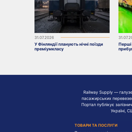
31.07.2026
31.07.
У Фінляндії планують нічні поїзди
Перші 
преміумкласу
прибу
Railway Supply — галуз
пасажирських перевезень
Портал публікує залізнич
Україні, С
ТОВАРИ ТА ПОСЛУГИ