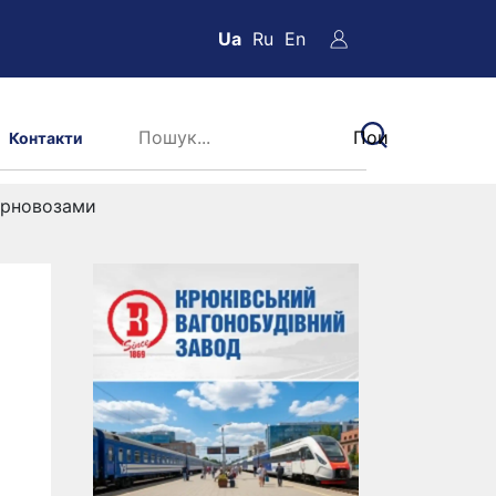
Ua
Ru
En
Контакти
зерновозами