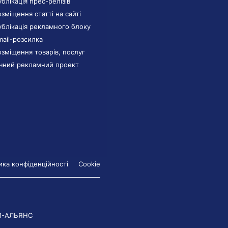
ублікація прес-релізів
озміщення статті на сайті
ублікація рекламного блоку
mail-розсилка
озміщення товарів, послуг
ічний рекламний проект
ика конфіденційності
Cookie
М-АЛЬЯНС