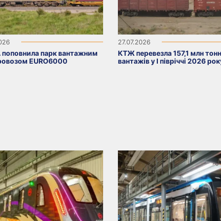
2026
27.07.2026
 поповнила парк вантажним
КТЖ перевезла 157,1 млн тон
ровозом EURO6000
вантажів у I півріччі 2026 рок