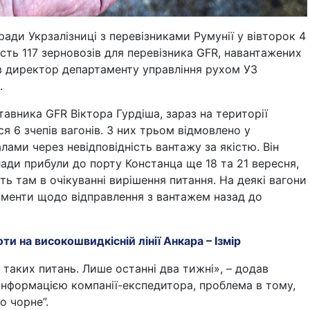
ради Укрзалізниці з перевізниками Румунії у вівторок 4
сть 117 зерновозів для перевізника GFR, навантажених
ив директор департаменту управління рухом УЗ
.
авника GFR Віктора Гурдіша, зараз на території
ся 6 зчепів вагонів. З них трьом відмовлено у
лами через невідповідність вантажу за якістю. Він
ади прибули до порту Констанца ще 18 та 21 вересня,
ть там в очікуванні вирішення питання. На деякі вагони
енти щодо відправлення з вантажем назад до
и на високошвидкісній лінії Анкара – Ізмір
 таких питань. Лише останні два тижні», – додав
 інформацією компанії-експедитора, проблема в тому,
о чорне”.