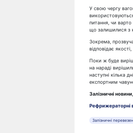
У свою чергу ваго
використовуються
питання, чи варто
що залишилися з к
Зокрема, прозвуча
відповідає якості,
Поки ж буде вирі
на нараді вирішил
наступні кілька дн
експортним чавуно
Залізничні новини
Рефрижераторні в
Залізничні перевезе