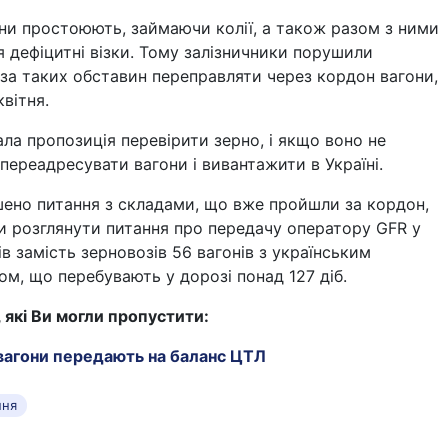
ни простоюють, займаючи колії, а також разом з ними
 дефіцитні візки. Тому залізничники порушили
 за таких обставин переправляти через кордон вагони,
вітня.
ла пропозиція перевірити зерно, і якщо воно не
 переадресувати вагони і вивантажити в Україні.
шено питання з складами, що вже пройшли за кордон,
и розглянути питання про передачу оператору GFR у
ів замість зерновозів 56 вагонів з українським
м, що перебувають у дорозі понад 127 діб.
, які Ви могли пропустити:
агони передають на баланс ЦТЛ
ння