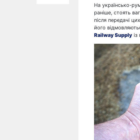
На українсько-рум
раніше, стоять ва
після передачі ци
його відмовляють
Railway Supply
із