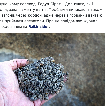
унському переході Вадул-Сірет – Дорнешти, як і
гони, завантажені у квітні. Проблеми виникають також
х вагонів через кордон, адже через зіпсований вантаж
ся приймати елеватори. Про це повідомляє журнал
 посиланням на
Rail.insider
.