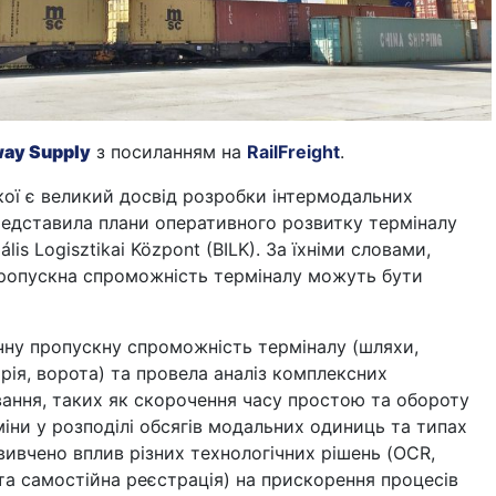
way Supply
з посиланням на
RailFreight
.
кої є великий досвід розробки інтермодальних
редставила плани оперативного розвитку терміналу
ális Logisztikai Központ (BILK). За їхніми словами,
пропускна спроможність терміналу можуть бути
чну пропускну спроможність терміналу (шляхи,
рія, ворота) та провела аналіз комплексних
вання, таких як скорочення часу простою та обороту
зміни у розподілі обсягів модальних одиниць та типах
вивчено вплив різних технологічних рішень (OCR,
та самостійна реєстрація) на прискорення процесів