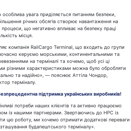
 особлива увага приділяється питанням безпеки,
більшення річних обсягів створює навантаження на
і процеси, що негативно впливає на безпеку праці
лькість місця.
яє компанія RailCargo Terminal, що входить до групи
дночасно керуємо морськими, континентальними та
евезеннями на терміналі та хочемо, щоб усі ці
німи різними характеристиками можна було обробляти
уально та надійно», — пояснює Аттіла Чондор,
ктор терміналу.
безпрецедентна підтримка українських виробників!
інливі потреби наших клієнтів та активно працюємо
зом із нашими партнерами. Звертаючись до HPC із
ти цю роботу, ми хочемо отримати додаткові переваги
озташування будапештського терміналу».