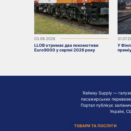
03.08.2026
31.07.
LLOB отримає два локомотиви
У Фінл
Euro9000 у серпні 2026 року
премі
Railway Supply — галуз
пасажирських перевезень
Портал публікує залізнич
Україні, С
ТОВАРИ ТА ПОСЛУГИ