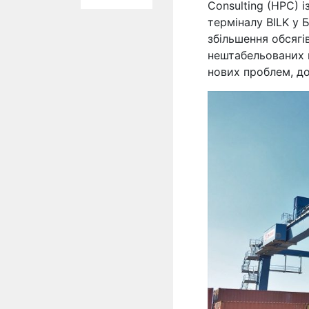
Consulting (HPC) 
терміналу BILK у 
збільшення обсягі
нештабельованих 
нових проблем, до