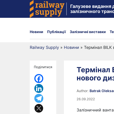
Галузеве видання 
залізничного тран
Новини
Публікації
Залізничні виставки
Те
Railway Supply
»
Новини
»
Термінал BILK
Поділитися
Термінал 
нового ди
Author:
Batrak Oleks
26.09.2022
Залізничний ванта