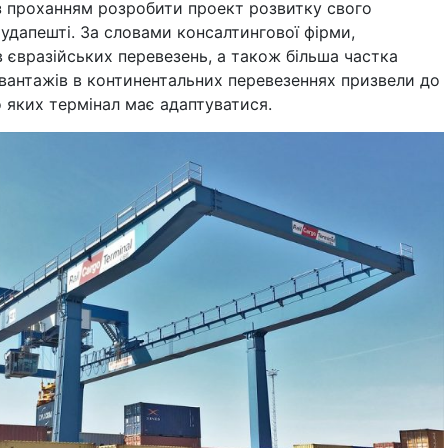
із проханням розробити проект розвитку свого
Будапешті. За словами консалтингової фірми,
в євразійських перевезень, а також більша частка
вантажів в континентальних перевезеннях призвели до
 яких термінал має адаптуватися.