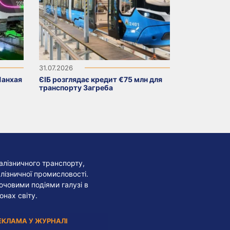
31.07.2026
Шанхая
ЄІБ розглядає кредит €75 млн для
транспорту Загреба
алізничного транспорту,
лізничної промисловості.
лючовими подіями галузі в
онах світу.
ЕКЛАМА У ЖУРНАЛІ