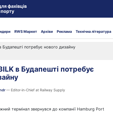
для фахівців
спорту
ндери
RWS Маркет
Архіви
Реклама
Технічна література
 в Будапешті потребує нового дизайну
BILK в Будапешті потребує
зайну
andr
— Editor-in-Chief at Railway Supply
жний термінал звернувся до компанії Hamburg Port