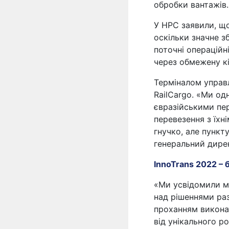
обробки вантажів.
У HPC заявили, що
оскільки значне з
поточні операційн
через обмежену кі
Терміналом управл
RailCargo. «Ми о
євразійськими пер
перевезення з їх
гнучко, але пункт
генеральний дире
InnoTrans 2022 – 
«Ми усвідомили м
над рішеннями ра
проханням викона
від унікального р