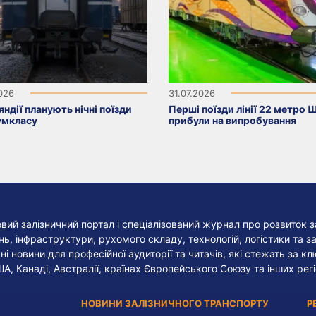
2026
31.07.2026
яндії планують нічні поїзди
Перші поїзди лінії 22 метро 
умкласу
прибули на випробування
евий залізничний портал і спеціалізований журнал про розвиток з
, інфраструктури, рухомого складу, технологій, логістики та за
ні новини для професійної аудиторії та читачів, які стежать за к
ША, Канаді, Австралії, країнах Європейського Союзу та інших регі
НОВИНИ ЗАЛІЗНИЧНОГО ТРАНСПОРТУ
Р