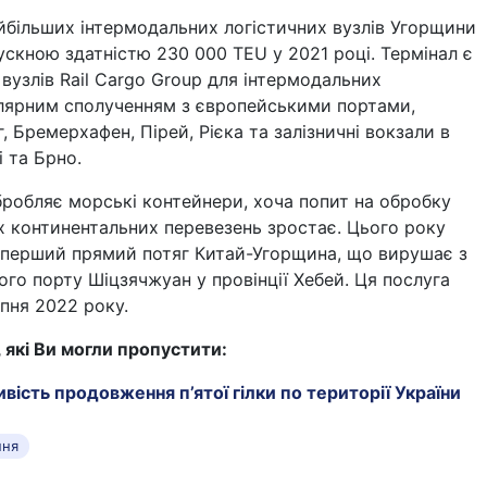
айбільших інтермодальних логістичних вузлів Угорщини
ускною здатністю 230 000 TEU у 2021 році. Термінал є
вузлів Rail Cargo Group для інтермодальних
улярним сполученням з європейськими портами,
, Бремерхафен, Пірей, Рієка та залізничні вокзали в
і та Брно.
робляє морські контейнери, хоча попит на обробку
х континентальних перевезень зростає. Цього року
 перший прямий потяг Китай-Угорщина, що вирушає з
го порту Шіцзячжуан у провінції Хебей. Ця послуга
пня 2022 року.
, які Ви могли пропустити:
ість продовження п’ятої гілки по території України
ння