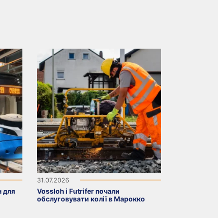
31.07.2026
н для
Vossloh і Futrifer почали
обслуговувати колії в Марокко