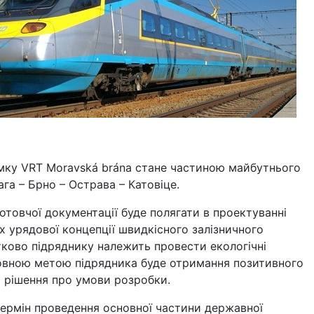
умку VRT Moravská brána стане частиною майбутнього
га – Брно – Острава – Катовіце.
отовчої документації буде полягати в проектуванні
ках урядової концепції швидкісного залізничного
ково підряднику належить провести екологічні
овною метою підрядника буде отримання позитивного
 рішення про умови розробки.
ермін проведення основної частини державної