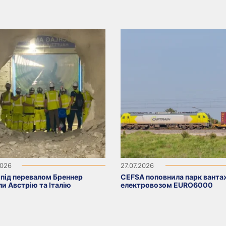
2026
27.07.2026
 під перевалом Бреннер
CEFSA поповнила парк вант
ли Австрію та Італію
електровозом EURO6000