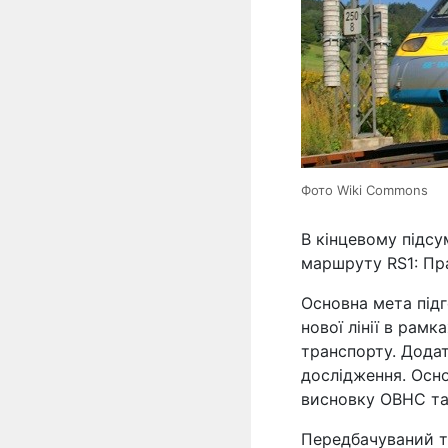
Фото Wiki Commons
В кінцевому підс
маршруту RS1: Пра
Основна мета підг
нової лінії в рам
транспорту. Додат
дослідження. Осн
висновку ОВНС та
Передбачуваний т