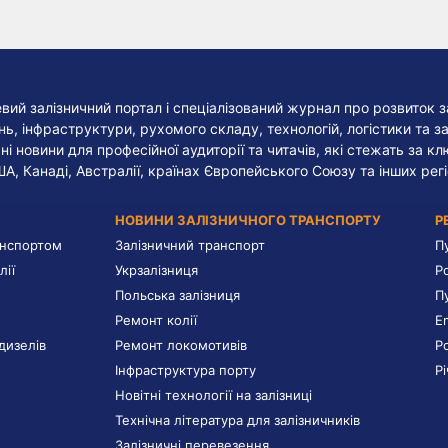
евий залізничний портал і спеціалізований журнал про розвиток з
, інфраструктури, рухомого складу, технологій, логістики та за
ні новини для професійної аудиторії та читачів, які стежать за к
ША, Канаді, Австралії, країнах Європейського Союзу та інших регі
НОВИНИ ЗАЛІЗНИЧНОГО ТРАНСПОРТУ
Р
анспортом
Залізничний транспорт
П
лії
Укрзалізниця
Р
Польська залізниця
П
Ремонт колії
E
дизелів
Ремонт локомотивів
Р
Інфраструктура порту
Р
Новітні технології на залізниці
Технічна література для залізничників
Залізничні перевезення