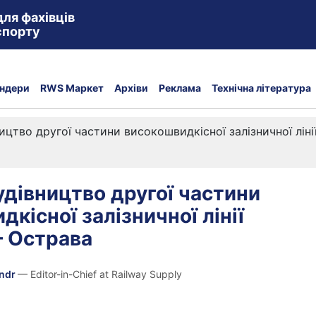
для фахівців
спорту
ндери
RWS Маркет
Архіви
Реклама
Технічна література
ицтво другої частини високошвидкісної залізничної лін
удівництво другої частини
кісної залізничної лінії
– Острава
andr
— Editor-in-Chief at Railway Supply