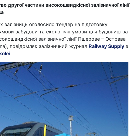
во другої частини високошвидкісної залізничної лінії
ва
х залізниць оголосило тендер на підготовку
умови забудови та екологічні умови для будівництва
сокошвидкісної залізничної лінії Пшерове – Острава
na), повідомляє залізничний журнал
Railway Supply
з
kolei
.