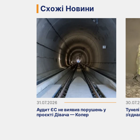
Схожі Новини
31.07.2026
30.07.
Аудит ЄС не виявив порушень у
Тунелі
проєкті Дівача — Копер
з’єдна