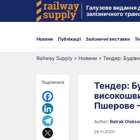
Галузеве видання 
залізничного тран
Новини
Публікації
Залізничні виставки
Те
Railway Supply
»
Новини
»
Тендер: Будівн
Поділитися
Тендер: Б
високошвид
Пшерове 
Author:
Batrak Oleks
26.11.2020