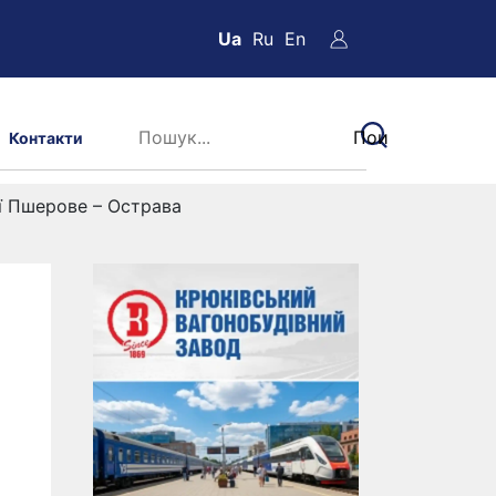
Ua
Ru
En
Контакти
ії Пшерове – Острава