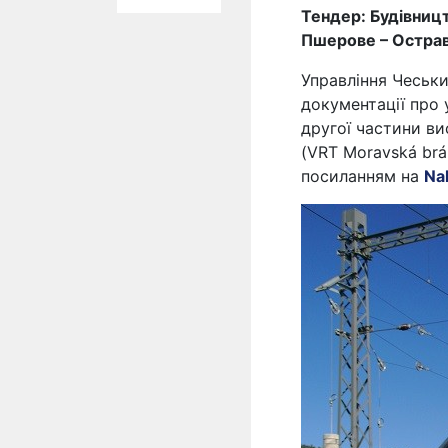
Тендер: Будівницт
Пшерове – Остра
Управління Чеськи
документації про 
другої частини ви
(VRT Moravská brá
посиланням на
Na