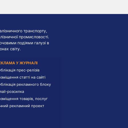
алізничного транспорту,
лізничної промисловості.
лючовими подіями галузі в
онах світу.
ЕКЛАМА У ЖУРНАЛІ
ублікація прес-релізів
озміщення статті на сайті
ублікація рекламного блоку
mail-розсилка
озміщення товарів, послуг
ічний рекламний проект