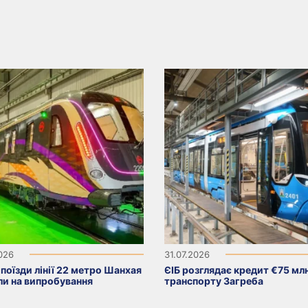
2026
31.07.2026
поїзди лінії 22 метро Шанхая
ЄІБ розглядає кредит €75 мл
ли на випробування
транспорту Загреба