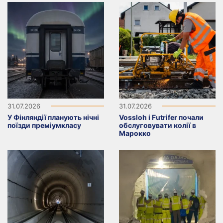
31.07.2026
31.07.2026
У Фінляндії планують нічні
Vossloh і Futrifer почали
поїзди преміумкласу
обслуговувати колії в
Марокко