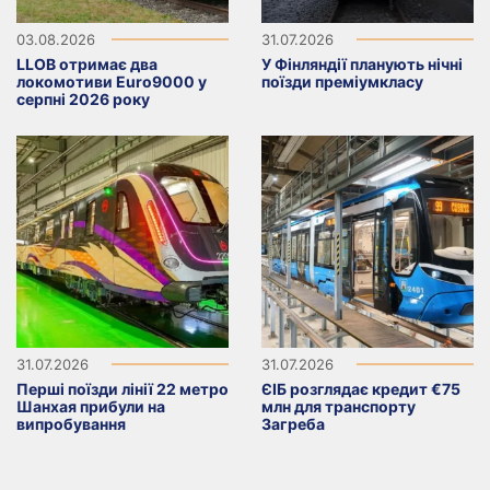
03.08.2026
31.07.2026
LLOB отримає два
У Фінляндії планують нічні
локомотиви Euro9000 у
поїзди преміумкласу
серпні 2026 року
31.07.2026
31.07.2026
Перші поїзди лінії 22 метро
ЄІБ розглядає кредит €75
Шанхая прибули на
млн для транспорту
випробування
Загреба