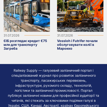
31.07.2026
31.07.2026
ЄІБ розглядає кредит €75
Vossloh і Futrifer почали
млн для транспорту
обслуговувати колії в
Загреба
Марокко
Railway Supply — галузевий залізничний портал і
спеціалізований журнал про розвиток залізничного
транспорту, пасажирських перевезень,
інфраструктури, рухомого складу, технологій,
логістики та залізничної промисловості. Портал
публікує залізничні новини для професійної аудиторії та
читачів, які стежать за ключовими подіями галузі в
Україні, США, Канаді, Австралії, країнах Європейського