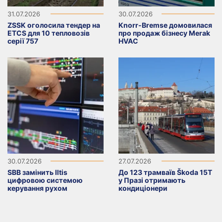
31.07.2026
30.07.2026
ZSSK оголосила тендер на
Knorr-Bremse домовилася
ETCS для 10 тепловозів
про продаж бізнесу Merak
серії 757
HVAC
30.07.2026
27.07.2026
SBB замінить Iltis
До 123 трамваїв Škoda 15T
цифровою системою
у Празі отримають
керування рухом
кондиціонери