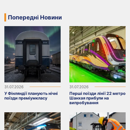
Попередні Новини
31.07.2026
31.07.2026
У Фінляндії планують нічні
Перші поїзди лінії 22 метро
поїзди преміумкласу
Шанхая прибули на
випробування