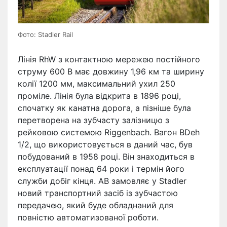
Фото: Stadler Rail
Лінія RhW з контактною мережею постійного
струму 600 В має довжину 1,96 км та ширину
колії 1200 мм, максимальний ухил 250
проміле. Лінія була відкрита в 1896 році,
спочатку як канатна дорога, а пізніше була
перетворена на зубчасту залізницю з
рейковою системою Riggenbach. Вагон BDeh
1/2, що використовується в даний час, був
побудований в 1958 році. Він знаходиться в
експлуатації понад 64 роки і термін його
служби добіг кінця. AB замовляє у Stadler
новий транспортний засіб із зубчастою
передачею, який буде обладнаний для
повністю автоматизованої роботи.