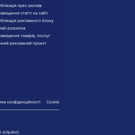
ублікація прес-релізів
озміщення статті на сайті
ублікація рекламного блоку
mail-розсилка
озміщення товарів, послуг
ічний рекламний проект
ика конфіденційності
Cookie
М-АЛЬЯНС