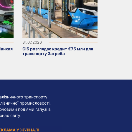
31.07.2026
Шанхая
ЄІБ розглядає кредит €75 млн для
транспорту Загреба
алізничного транспорту,
лізничної промисловості.
лючовими подіями галузі в
онах світу.
ЕКЛАМА У ЖУРНАЛІ