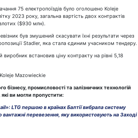
ачання 75 електропоїздів було оголошено Koleje
ітку 2023 року, загальна вартість двох контрактів
злотих ($930 млн).
ревізник був змушений скасувати їхні результати через
ропозиції Stadler, яка стала єдиним учасником тендеру.
 виробник встановив ціну контракту на рівні 5,18
 Koleje Mazowieckie
го бізнесу, промисловості та залізничних технологій
, які ви могли пропустити:
il»: LTG першою в країнах Балтії вибрала систему
о вантажні перевезення, яку використовують на Заході