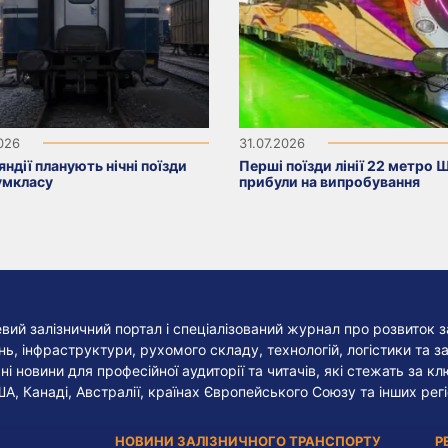
2026
31.07.2026
яндії планують нічні поїзди
Перші поїзди лінії 22 метро 
умкласу
прибули на випробування
евий залізничний портал і спеціалізований журнал про розвиток з
, інфраструктури, рухомого складу, технологій, логістики та за
ні новини для професійної аудиторії та читачів, які стежать за к
ША, Канаді, Австралії, країнах Європейського Союзу та інших регі
НОВИНИ ЗАЛІЗНИЧНОГО ТРАНСПОРТУ
Р