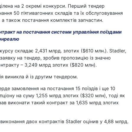
ділена на 2 окремі конкурси. Перший тендер
ання 50 п’ятивагонних складів та їх обслуговування
, а також постачання комплектів запчастин.
нтракт на постачання системи управління поїздами
онреалю
урсу складає 2,431 млрд. злотих ($610 млн.). Stadler,
заявку на тендер, зробив пропозицію із значно
тракту – 3,249 млрд злотих ($820 млн).
ія виникла й із другим тендером.
ерде замовлення на постачання 15 поїздів і ще 10
пціону на суму 1,255 млрд злотих ($320 млн), тоді як
вав виконати такий контракт за 1,635 млрд злотих
 виконання двох контрактів Stadler оцінив у 4,88 млрд.