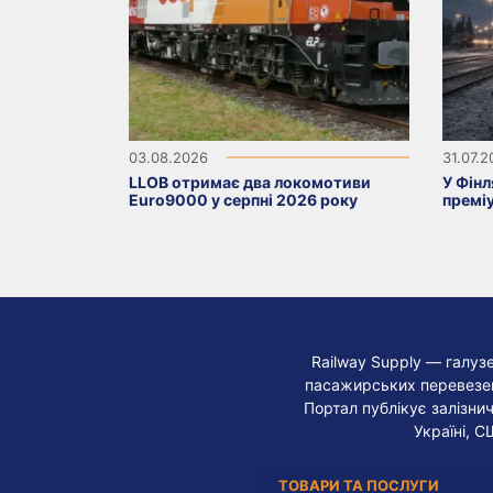
03.08.2026
31.07.
LLOB отримає два локомотиви
У Фінл
Euro9000 у серпні 2026 року
премі
Railway Supply — галуз
пасажирських перевезень
Портал публікує залізнич
Україні, С
ТОВАРИ ТА ПОСЛУГИ