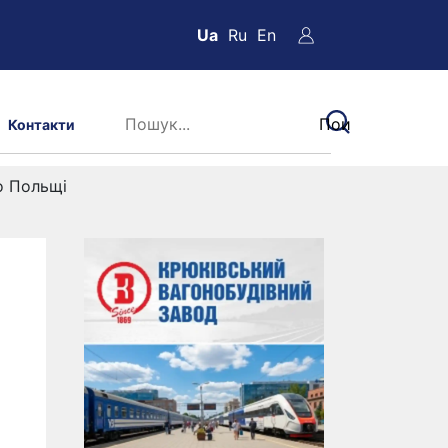
Ua
Ru
En
Контакти
о Польщі