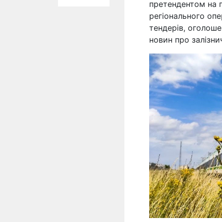
претендентом на п
регіонального опе
тендерів, оголоше
новин про залізн