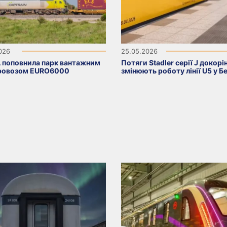
2026
25.05.2026
 поповнила парк вантажним
Потяги Stadler серії J докорі
ровозом EURO6000
змінюють роботу лінії U5 у Бе