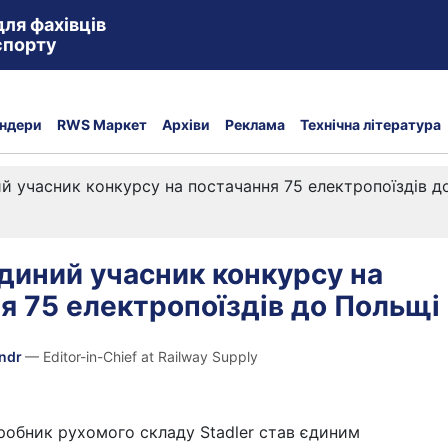
для фахівців
спорту
ндери
RWS Маркет
Архіви
Реклама
Технічна література
ний учасник конкурсу на постачання 75 електропоїздів д
 єдиний учасник конкурсу на
я 75 електропоїздів до Польщі
andr
— Editor-in-Chief at Railway Supply
обник рухомого складу Stadler став єдиним