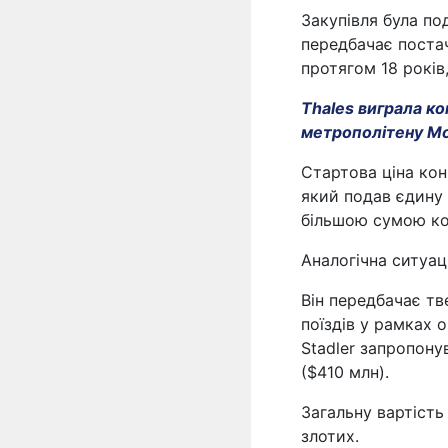
Закупівля була по
передбачає постач
протягом 18 років
Thales виграла ко
метрополітену М
Стартова ціна конк
який подав єдину 
більшою сумою кон
Аналогічна ситуац
Він передбачає тв
поїздів у рамках о
Stadler запропону
($410 млн).
Загальну вартість
злотих.