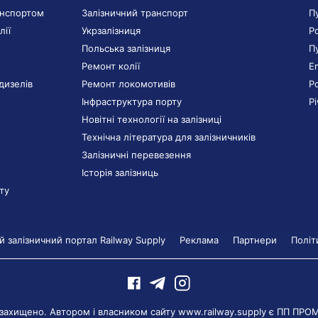
анспортом
Залізничний транспорт
П
лії
Укрзалізниця
Р
Польська залізниця
П
Ремонт колії
E
дизелів
Ремонт локомотивів
Р
Інфраструктура порту
Р
Новітні технології на залізниці
Технічна література для залізничників
Залізничні перевезення
Історія залізниць
ту
 залізничний портал Railway Supply
Реклама
Партнери
Політ
 захищено. Автором і власником сайту www.railway.supply є
ПП ПРО