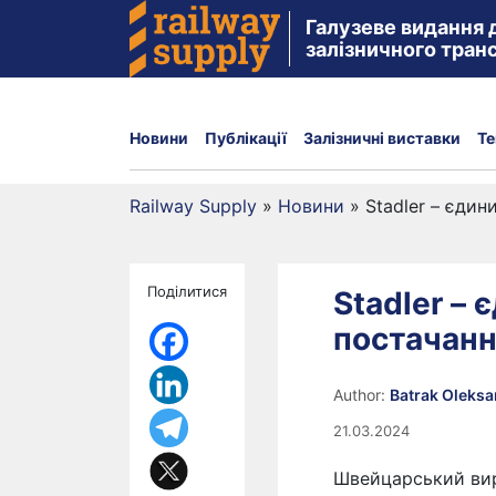
Галузеве видання 
залізничного тран
Новини
Публікації
Залізничні виставки
Те
Railway Supply
»
Новини
»
Stadler – єди
Поділитися
Stadler –
постачанн
Author:
Batrak Oleks
21.03.2024
Швейцарський вир