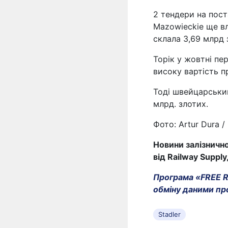
2 тендери на пост
Mazowieckie ще вл
склала 3,69 млрд 
Торік у жовтні пе
високу вартість п
Тоді швейцарський
млрд. злотих.
Фото: Artur Dura /
Новини залізнично
від Railway Supply
Програма «FREE Ra
обміну даними пр
Stadler