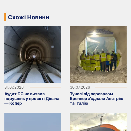
Схожі Новини
31.07.2026
30.07.2026
Аудит ЄС не виявив
Тунелі під перевалом
порушень у проєкті Дівача
Бреннер з’єднали Австрію
— Копер
та Італію