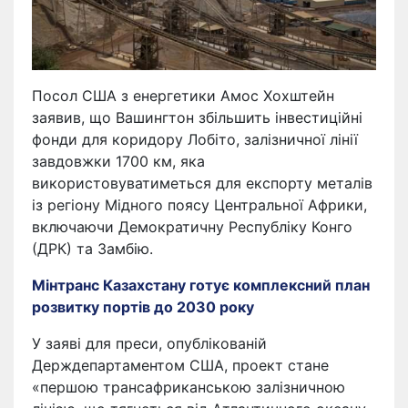
Посол США з енергетики Амос Хохштейн
заявив, що Вашингтон збільшить інвестиційні
фонди для коридору Лобіто, залізничної лінії
завдовжки 1700 км, яка
використовуватиметься для експорту металів
із регіону Мідного поясу Центральної Африки,
включаючи Демократичну Республіку Конго
(ДРК) та Замбію.
Мінтранс Казахстану готує комплексний план
розвитку портів до 2030 року
У заяві для преси, опублікованій
Держдепартаментом США, проект стане
«першою трансафриканською залізничною