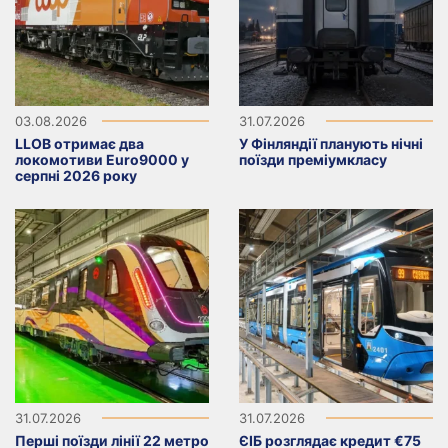
03.08.2026
31.07.2026
LLOB отримає два
У Фінляндії планують нічні
локомотиви Euro9000 у
поїзди преміумкласу
серпні 2026 року
31.07.2026
31.07.2026
Перші поїзди лінії 22 метро
ЄІБ розглядає кредит €75