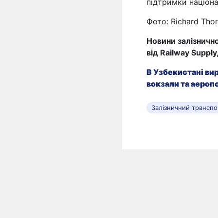
підтримки націона
Фото: Richard Tho
Новини залізнично
від Railway Supply
В Узбекистані ви
вокзали та аероп
Залізничний транспо