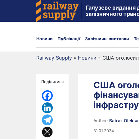
Галузеве видання 
залізничного тран
Новини
Публікації
Залізничні виставки
Те
Railway Supply
»
Новини
»
США оголосили
Поділитися
США огол
фінансува
інфрастр
Author:
Batrak Oleks
31.01.2024