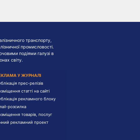
алізничного транспорту,
лізничної промисловості.
лючовими подіями галузі в
онах світу.
ЕКЛАМА У ЖУРНАЛІ
ублікація прес-релізів
озміщення статті на сайті
ублікація рекламного блоку
mail-розсилка
озміщення товарів, послуг
ічний рекламний проект