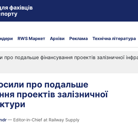
для фахівців
спорту
ндери
RWS Маркет
Архіви
Реклама
Технічна література
 про подальше фінансування проектів залізничної інф
осили про подальше
ння проектів залізничної
уктури
andr
— Editor-in-Chief at Railway Supply