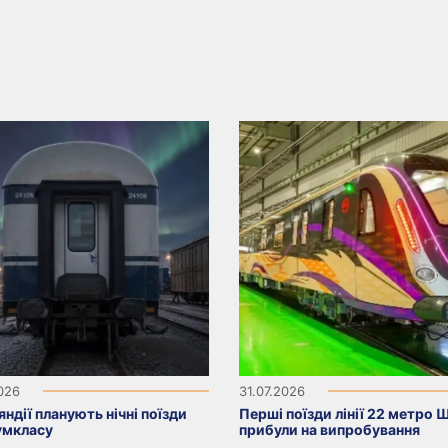
2026
31.07.2026
яндії планують нічні поїзди
Перші поїзди лінії 22 метро 
умкласу
прибули на випробування