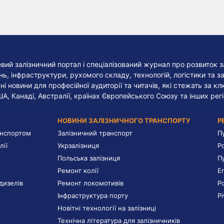
евий залізничний портал і спеціалізований журнал про розвиток з
, інфраструктури, рухомого складу, технологій, логістики та за
ні новини для професійної аудиторії та читачів, які стежать за к
ША, Канаді, Австралії, країнах Європейського Союзу та інших регі
НОВИНИ ЗАЛІЗНИЧНОГО ТРАНСПОРТУ
Р
анспортом
Залізничний транспорт
П
лії
Укрзалізниця
Р
Польська залізниця
П
Ремонт колії
E
дизелів
Ремонт локомотивів
Р
Інфраструктура порту
Р
Новітні технології на залізниці
Технічна література для залізничників