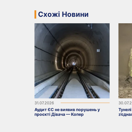
Схожі Новини
31.07.2026
30.07.
Аудит ЄС не виявив порушень у
Тунелі
проєкті Дівача — Копер
з’єдна