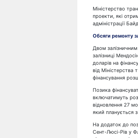
Міністерство тра
проекти, які отри
адміністрації Бай
Обсяги ремонту з
Двом залізничним л
залізниці Мендосі
доларів на фінанс
від Міністерства 
фінансування роз
Позика фінансуват
включатимуть розш
відновлення 27 мо
який планується 
На додаток до поз
Сент-Люсі-Рів у Ф