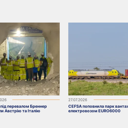
2026
27.07.2026
 під перевалом Бреннер
CEFSA поповнила парк вант
ли Австрію та Італію
електровозом EURO6000