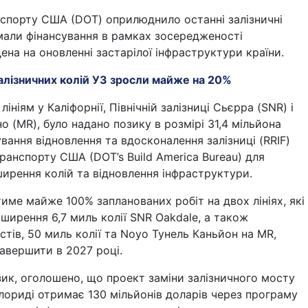
нспорту США (DOT) оприлюднило останні залізничні
мали фінансування в рамках зосередженості
дена на оновленні застарілої інфраструктури країни.
алізничних колій УЗ зросли майже на 20%
ініям у Каліфорнії, Північній залізниці Сьєрра (SNR) і
но (MR), було надано позику в розмірі 31,4 мільйона
ування відновлення та вдосконалення залізниці (RRIF)
транспорту США (DOT’s Build America Bureau) для
ширення колій та відновлення інфраструктури.
име майже 100% запланованих робіт на двох лініях, які
ирення 6,7 миль колії SNR Oakdale, а також
стів, 50 миль колії та Noyo Тунель Каньйон на MR,
завершити в 2027 році.
ик, оголошено, що проект заміни залізничного мосту
лориді отримає 130 мільйонів доларів через програму