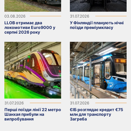
03.08.2026
31.07.2026
LLOB отримає два
У Фінляндії планують нічні
локомотиви Euro9000 у
поїзди преміумкласу
серпні 2026 року
31.07.2026
31.07.2026
Перші поїзди лінії 22 метро
ЄІБ розглядає кредит €75
Шанхая прибули на
млн для транспорту
випробування
Загреба