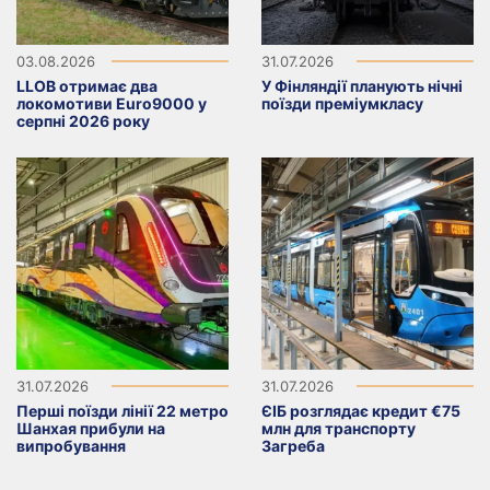
03.08.2026
31.07.2026
LLOB отримає два
У Фінляндії планують нічні
локомотиви Euro9000 у
поїзди преміумкласу
серпні 2026 року
31.07.2026
31.07.2026
Перші поїзди лінії 22 метро
ЄІБ розглядає кредит €75
Шанхая прибули на
млн для транспорту
випробування
Загреба