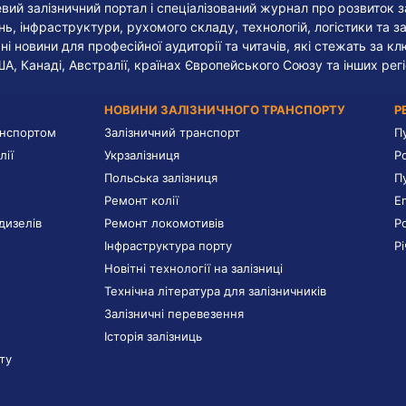
евий залізничний портал і спеціалізований журнал про розвиток з
, інфраструктури, рухомого складу, технологій, логістики та за
ні новини для професійної аудиторії та читачів, які стежать за к
ША, Канаді, Австралії, країнах Європейського Союзу та інших регі
НОВИНИ ЗАЛІЗНИЧНОГО ТРАНСПОРТУ
Р
анспортом
Залізничний транспорт
П
лії
Укрзалізниця
Р
Польська залізниця
П
Ремонт колії
E
дизелів
Ремонт локомотивів
Р
Інфраструктура порту
Р
Новітні технології на залізниці
Технічна література для залізничників
Залізничні перевезення
Історія залізниць
ту