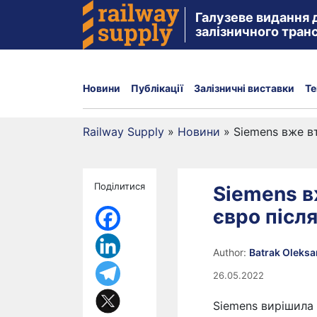
Галузеве видання 
залізничного тран
Новини
Публікації
Залізничні виставки
Те
Railway Supply
»
Новини
»
Siemens вже вт
Поділитися
Siemens в
євро після
Author:
Batrak Oleks
26.05.2022
Siemens вирішила п