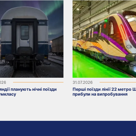
2026
31.07.2026
яндії планують нічні поїзди
Перші поїзди лінії 22 метро 
умкласу
прибули на випробування