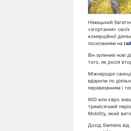
Німецький багато
«згортання» своїх
комерційної діяль
посиланням на
ra
Він зупинив нові д
того, як росія вто
Міжнародні санкці
вдарили по діяльн
перевезенням і те
600 млн євро знец
тримісячний періо
Mobility, який виг
Дохід Siemens від