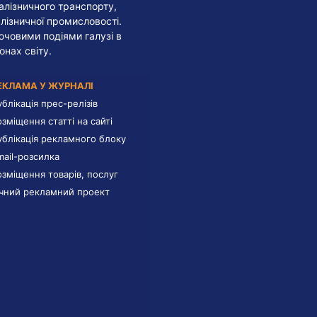
алізничного транспорту,
лізничної промисловості.
лючовими подіями галузі в
онах світу.
ЕКЛАМА У ЖУРНАЛІ
ублікація прес-релізів
озміщення статті на сайті
ублікація рекламного блоку
mail-розсилка
озміщення товарів, послуг
ічний рекламний проект