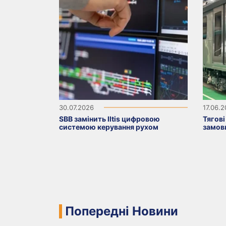
30.07.2026
17.06.
SBB замінить Iltis цифровою
Тягові
системою керування рухом
замови
Попередні Новини