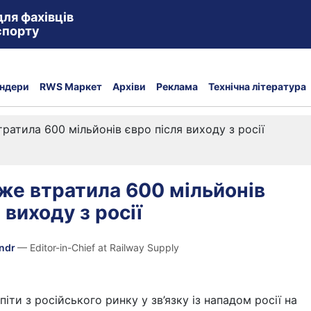
для фахівців
спорту
ндери
RWS Маркет
Архіви
Реклама
Технічна література
ратила 600 мільйонів євро після виходу з росії
же втратила 600 мільйонів
 виходу з росії
andr
— Editor-in-Chief at Railway Supply
іти з російського ринку у зв’язку із нападом росії на