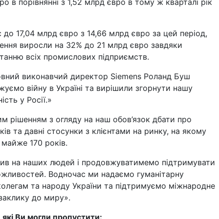
ро в порівнянні з 1,52 млрд євро в тому ж кварталі рік
с до 17,04 млрд євро з 14,66 млрд євро за цей період,
ення виросли на 32% до 21 млрд євро завдяки
танню всіх промислових підприємств.
овний виконавчий директор Siemens Роланд Буш
жуємо війну в Україні та вирішили згорнути нашу
сть у Росії.»
м рішенням з огляду на наш обов’язок дбати про
ків та давні стосунки з клієнтами на ринку, на якому
майже 170 років.
ив на наших людей і продовжуватимемо підтримувати
можливостей. Водночас ми надаємо гуманітарну
олегам та народу України та підтримуємо міжнародне
заклику до миру».
, які Ви могли пропустити: