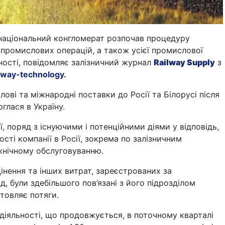
національний конгломерат розпочав процедуру
 промислових операцій, а також усієї промислової
ності, повідомляє залізничний журнал
Railway Supply
з
ilway-technology.
ілові та міжнародні поставки до Росії та Білорусі після
рглася в Україну.
ї, поряд з існуючими і потенційними діями у відповідь,
ості компанії в Росії, зокрема по залізничним
хнічному обслуговуванню.
інення та інших витрат, зареєстрованих за
д, були здебільшого пов’язані з його підрозділом
отовляє потяги.
 діяльності, що продовжується, в поточному кварталі