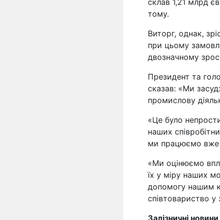
склав 1,21 млрд єв
тому.
Виторг, однак, зрі
при цьому замовл
двозначному зрос
Президент та гол
сказав: «Ми засуд
промислову діяльні
«Це було непрости
наших співробітни
ми працюємо вже 
«Ми оцінюємо впл
їх у міру наших 
допомогу нашим к
співтовариство у 
Залізничні новини