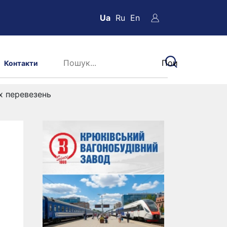
Ua
Ru
En
Контакти
х перевезень