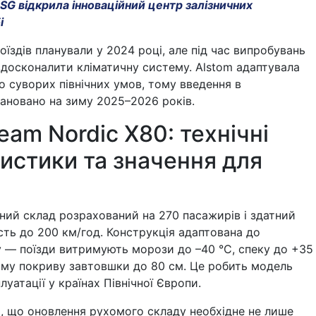
SG відкрила інноваційний центр залізничних
і
оїздів планували у 2024 році, але під час випробувань
вдосконалити кліматичну систему. Alstom адаптувала
до суворих північних умов, тому введення в
ановано на зиму 2025–2026 років.
ream Nordic X80: технічні
истики та значення для
ний склад розрахований на 270 пасажирів і здатний
ть до 200 км/год. Конструкція адаптована до
у — поїзди витримують морози до –40 °C, спеку до +35
вому покриву завтовшки до 80 см. Це робить модель
уатації у країнах Північної Європи.
ає, що оновлення рухомого складу необхідне не лише