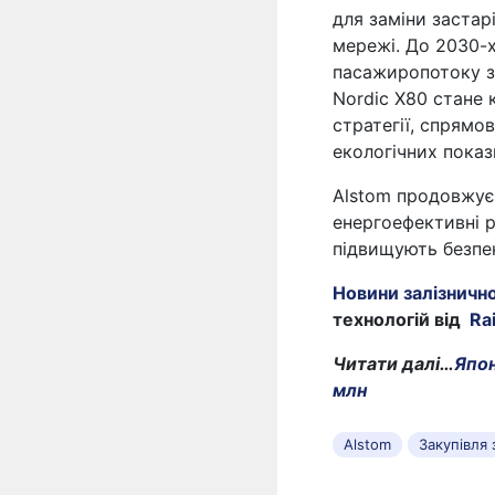
для заміни застарі
мережі. До 2030-
пасажиропотоку з 
Nordic X80 стане
стратегії, спрямо
екологічних показ
Alstom продовжує
енергоефективні р
підвищують безпе
Новини залізничн
технологій від
Ra
Читати далі…
Япон
млн
Alstom
Закупівля