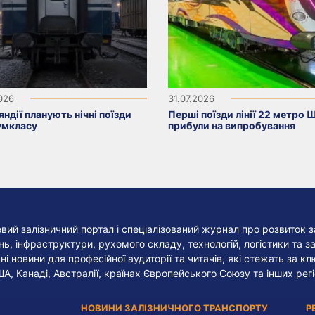
2026
31.07.2026
яндії планують нічні поїзди
Перші поїзди лінії 22 метро 
умкласу
прибули на випробування
евий залізничний портал і спеціалізований журнал про розвиток з
, інфраструктури, рухомого складу, технологій, логістики та за
ні новини для професійної аудиторії та читачів, які стежать за к
ША, Канаді, Австралії, країнах Європейського Союзу та інших регі
НОВИНИ ЗАЛІЗНИЧНОГО ТРАНСПОРТУ
Р