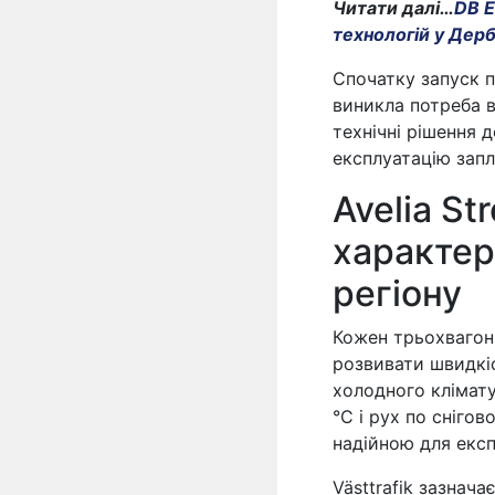
Читати далі…
DB E
технологій у Дерб
Спочатку запуск п
виникла потреба 
технічні рішення 
експлуатацію запл
Avelia St
характер
регіону
Кожен трьохвагон
розвивати швидкіс
холодного клімат
°C і рух по сніго
надійною для експл
Västtrafik зазнач