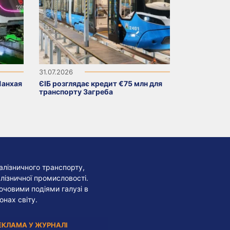
31.07.2026
Шанхая
ЄІБ розглядає кредит €75 млн для
транспорту Загреба
алізничного транспорту,
лізничної промисловості.
лючовими подіями галузі в
онах світу.
ЕКЛАМА У ЖУРНАЛІ