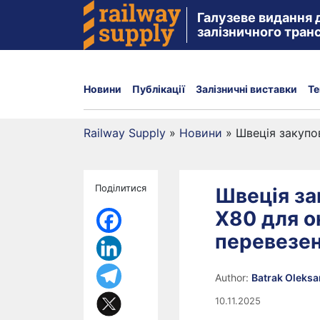
Галузеве видання 
залізничного тран
Новини
Публікації
Залізничні виставки
Те
Railway Supply
»
Новини
»
Швеція закупо
Поділитися
Швеція за
X80 для о
перевезе
Author:
Batrak Oleks
10.11.2025