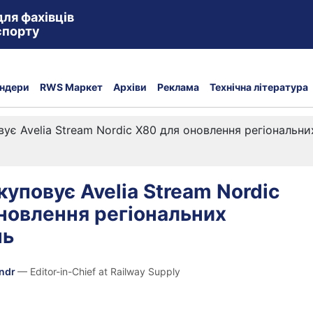
для фахівців
спорту
ндери
RWS Маркет
Архіви
Реклама
Технічна література
вує Avelia Stream Nordic X80 для оновлення регіональни
куповує Avelia Stream Nordic
новлення регіональних
нь
andr
— Editor-in-Chief at Railway Supply