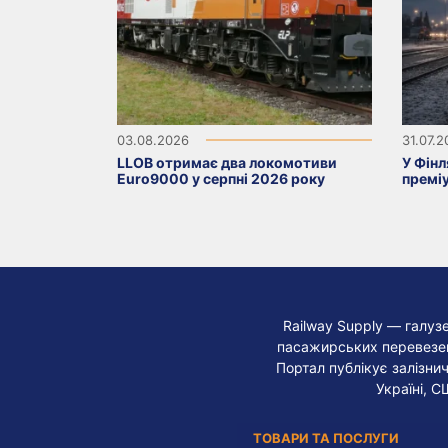
03.08.2026
31.07.
LLOB отримає два локомотиви
У Фінл
Euro9000 у серпні 2026 року
премі
Railway Supply — галуз
пасажирських перевезень
Портал публікує залізнич
Україні, С
ТОВАРИ ТА ПОСЛУГИ