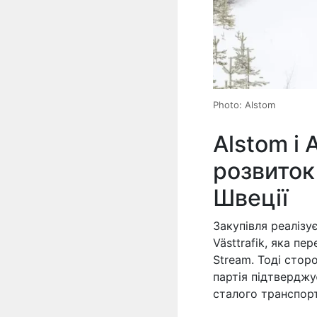
Photo: Alstom
Alstom і 
розвиток
Швеції
Закупівля реалізу
Västtrafik, яка пе
Stream. Тоді стор
партія підтверджу
сталого транспорт