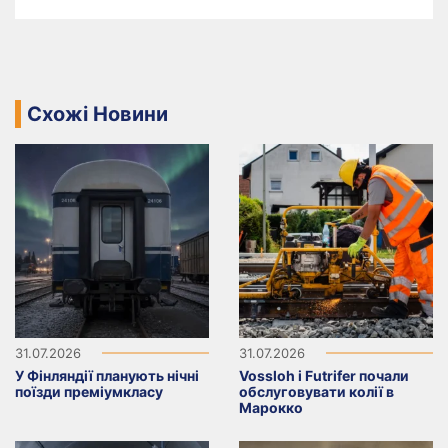
Схожі Новини
31.07.2026
31.07.2026
У Фінляндії планують нічні
Vossloh і Futrifer почали
поїзди преміумкласу
обслуговувати колії в
Марокко