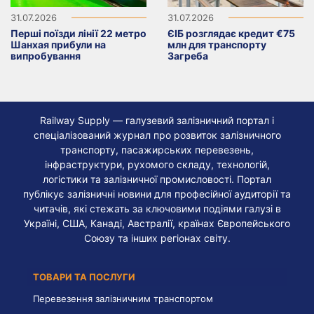
31.07.2026
31.07.2026
Перші поїзди лінії 22 метро
ЄІБ розглядає кредит €75
Шанхая прибули на
млн для транспорту
випробування
Загреба
Railway Supply — галузевий залізничний портал і
спеціалізований журнал про розвиток залізничного
транспорту, пасажирських перевезень,
інфраструктури, рухомого складу, технологій,
логістики та залізничної промисловості. Портал
публікує залізничні новини для професійної аудиторії та
читачів, які стежать за ключовими подіями галузі в
Україні, США, Канаді, Австралії, країнах Європейського
Союзу та інших регіонах світу.
ТОВАРИ ТА ПОСЛУГИ
Перевезення залізничним транспортом