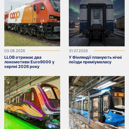
03.08.2026
31.07.2026
LLOB отримає два
У Фінляндії планують нічні
локомотиви Euro9000 у
поїзди преміумкласу
серпні 2026 року