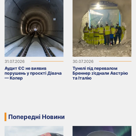
31.07.2026
30.07.2026
Аудит ЄС не виявив
Тунелі під перевалом
порушень у проєкті Дівача
Бреннер з’єднали Австрію
— Копер
та Італію
Попередні Новини