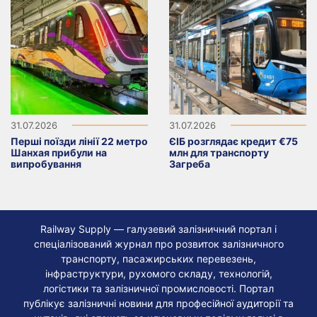
31.07.2026
31.07.2026
Перші поїзди лінії 22 метро
ЄІБ розглядає кредит €75
Шанхая прибули на
млн для транспорту
випробування
Загреба
Railway Supply — галузевий залізничний портал і
спеціалізований журнал про розвиток залізничного
транспорту, пасажирських перевезень,
інфраструктури, рухомого складу, технологій,
логістики та залізничної промисловості. Портал
публікує залізничні новини для професійної аудиторії та