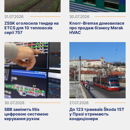
31.07.2026
30.07.2026
ZSSK оголосила тендер на
Knorr-Bremse домовилася
ETCS для 10 тепловозів
про продаж бізнесу Merak
серії 757
HVAC
30.07.2026
27.07.2026
SBB замінить Iltis
До 123 трамваїв Škoda 15T
цифровою системою
у Празі отримають
керування рухом
кондиціонери