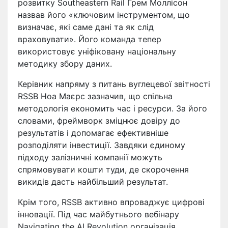
розвитку Southeastern Rail Грем Моллісон
назвав його «ключовим інструментом, що
визначає, які саме дані та як слід
враховувати». Його команда тепер
використовує уніфіковану національну
методику збору даних.
Керівник напряму з питань вуглецевої звітності
RSSB Ноа Маєрс зазначив, що спільна
методологія економить час і ресурси. За його
словами, фреймворк зміцнює довіру до
результатів і допомагає ефективніше
розподіляти інвестиції. Завдяки єдиному
підходу залізничні компанії можуть
спрямовувати кошти туди, де скорочення
викидів дасть найбільший результат.
Крім того, RSSB активно впроваджує цифрові
інновації. Під час майбутнього вебінару
Navigating the AI Revolution організація