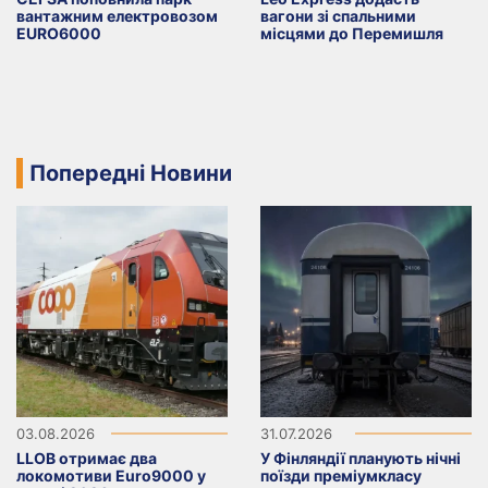
вантажним електровозом
вагони зі спальними
EURO6000
місцями до Перемишля
Попередні Новини
03.08.2026
31.07.2026
LLOB отримає два
У Фінляндії планують нічні
локомотиви Euro9000 у
поїзди преміумкласу