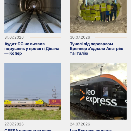
31.07.2026
30.07.2026
Аудит ЄС не виявив
Тунелі під перевалом
порушень у проєкті Дівача
Бреннер з’єднали Австрію
— Копер
та Італію
27.07.2026
24.07.2026
CEFSA поповнила парк
Leo Express додасть