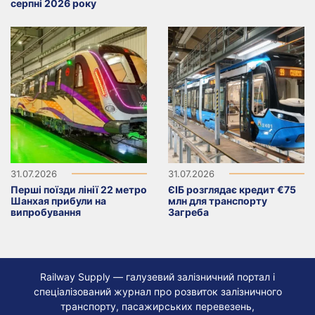
серпні 2026 року
31.07.2026
31.07.2026
Перші поїзди лінії 22 метро
ЄІБ розглядає кредит €75
Шанхая прибули на
млн для транспорту
випробування
Загреба
Railway Supply — галузевий залізничний портал і
спеціалізований журнал про розвиток залізничного
транспорту, пасажирських перевезень,