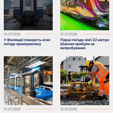
31.07.2026
31.07.2026
У Фінляндії планують нічні
Перші поїзди лінії 22 метро
поїзди преміумкласу
Шанхая прибули на
випробування
31.07.2026
31.07.2026