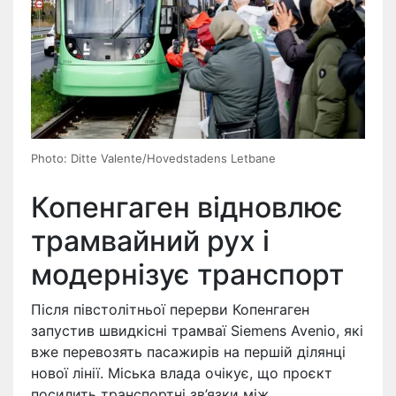
Photo: Ditte Valente/Hovedstadens Letbane
Копенгаген відновлює
трамвайний рух і
модернізує транспорт
Після півстолітньої перерви Копенгаген
запустив швидкісні трамваї Siemens Avenio, які
вже перевозять пасажирів на першій ділянці
нової лінії. Міська влада очікує, що проєкт
посилить транспортні зв’язки між