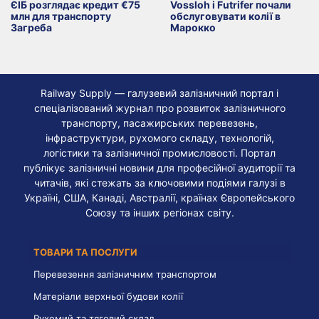
ЄІБ розглядає кредит €75
Vossloh і Futrifer почали
млн для транспорту
обслуговувати колії в
Загреба
Марокко
Railway Supply — галузевий залізничний портал і
спеціалізований журнал про розвиток залізничного
транспорту, пасажирських перевезень,
інфраструктури, рухомого складу, технологій,
логістики та залізничної промисловості. Портал
публікує залізничні новини для професійної аудиторії та
читачів, які стежать за ключовими подіями галузі в
Україні, США, Канаді, Австралії, країнах Європейського
Союзу та інших регіонах світу.
ТОВАРИ ТА ПОСЛУГИ
Перевезення залізничним транспортом
Матеріали верхньої будови колії
Рухомий та тяговий склад