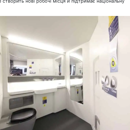
е створить нові робочі місця й підтримає національну