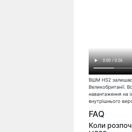
ВШМ HS2 залишаєт
Великобританії. В
навантаження на і
внутрішнього вир
FAQ
Коли розпоч