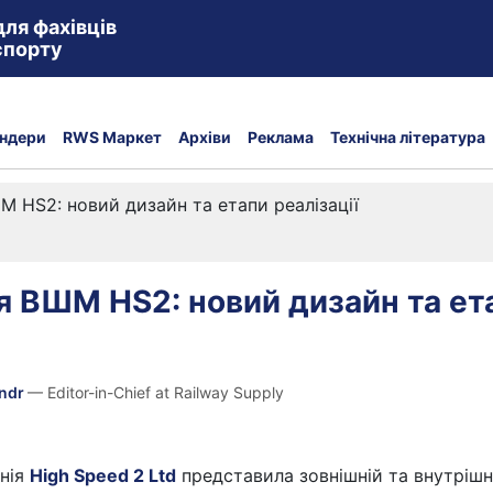
для фахівців
спорту
ндери
RWS Маркет
Архіви
Реклама
Технічна література
М HS2: новий дизайн та етапи реалізації
я ВШМ HS2: новий дизайн та ет
andr
— Editor-in-Chief at Railway Supply
нія
High Speed 2 Ltd
представила зовнішній та внутрішн