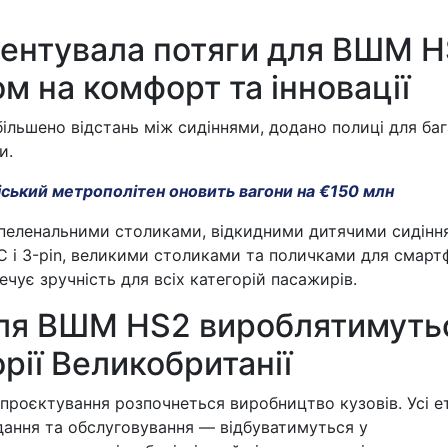
ентувала потяги для ВШМ 
ом на комфорт та інновації
більшено відстань між сидіннями, додано полиці для ба
и.
іський метрополітен оновить вагони на €150 млн
пеленальними столиками, відкидними дитячими сидінн
 і 3-pin, великими столиками та поличками для смартф
ечує зручність для всіх категорій пасажирів.
для ВШМ HS2 вироблятимуть
рії Великобританії
проєктування розпочнеться виробництво кузовів. Усі е
дання та обслуговування — відбуватимуться у