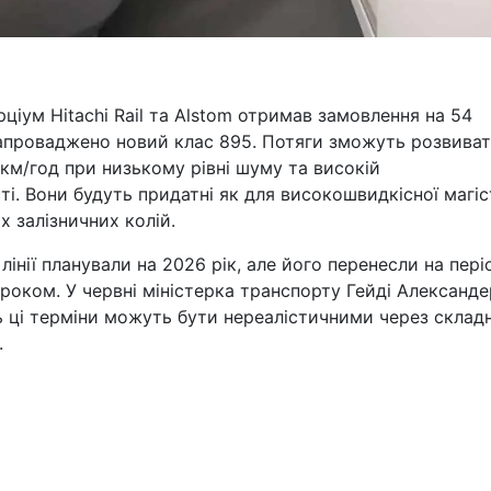
рціум Hitachi Rail та Alstom отримав замовлення на 54
запроваджено новий клас 895. Потяги зможуть розвива
км/год при низькому рівні шуму та високій
і. Вони будуть придатні як для високошвидкісної магіс
х залізничних колій.
лінії планували на 2026 рік, але його перенесли на пері
роком. У червні міністерка транспорту Гейді Александе
ь ці терміни можуть бути нереалістичними через складн
.