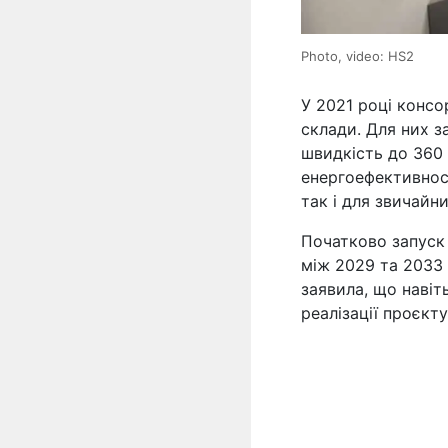
Photo, video: HS2
У 2021 році консо
склади. Для них 
швидкість до 360 
енергоефективност
так і для звичайни
Початково запуск 
між 2029 та 2033 
заявила, що навіт
реалізації проєкту