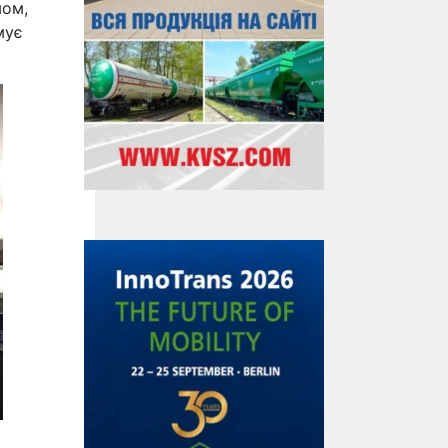
мом,
мує