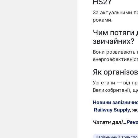
HS2?
За актуальними пр
роками.
Чим потяги 
звичайних?
Вони розвивають 
енергоефективніст
Як організо
Усі етапи — від п
Великобританії, щ
Новини залізничн
Railway Supply
, я
Читати далі…
Реко
Залізничний транспо