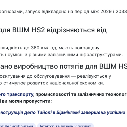
огнозами, запуск відкладено на період між 2029 і 2033
для ВШМ HS2 відрізняються від
швидкість до 360 км/год, мають покращену
ь і сумісні з різними залізничними інфраструктурами.
вано виробництво потягів для ВШМ H
роєктування до обслуговування — реалізуються у
о стимулює розвиток національної економіки.
ого транспорту
, промисловості та залізничних технологі
кі ви могли пропустити:
нструкція депо Тайслі в Бірмінгемі завершена успішно
рт Великобританії
Інтер'єр та дизайн у поїздах