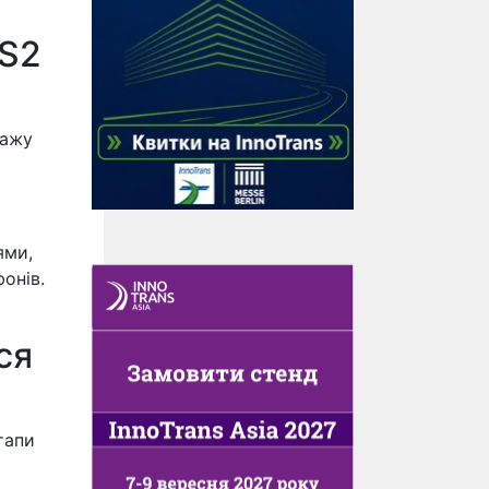
HS2
гажу
ями,
онів.
ся
тапи