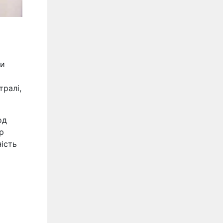
ти
тралі,
од
р
ість