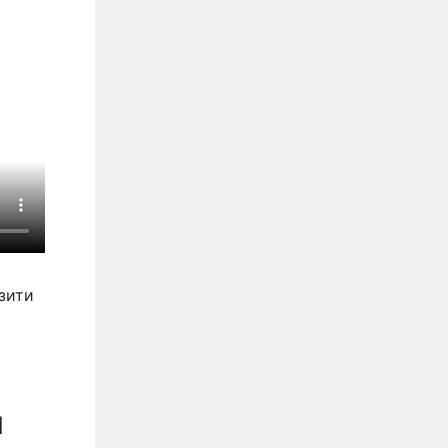
зити
М