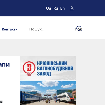
Ua
Ru
En
Контакти
апи
ій