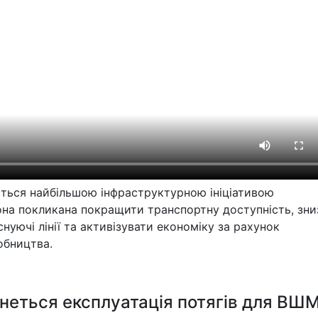
ься найбільшою інфраструктурною ініціативою
она покликана покращити транспортну доступність, зни
снуючі лінії та активізувати економіку за рахунок
обництва.
неться експлуатація потягів для ВШ