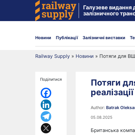
Галузеве видання 
залізничного тран
Новини
Публікації
Залізничні виставки
Те
Railway Supply
»
Новини
»
Потяги для ВШ
Поділитися
Потяги дл
реалізації
Author:
Batrak Oleks
05.08.2025
Британська компа