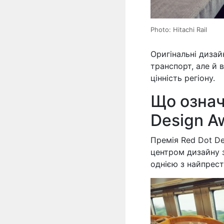
Photo: Hitachi Rail
Оригінальні диза
транспорт, але й 
цінність регіону.
Що означ
Design A
Премія Red Dot D
центром дизайну з
однією з найпрес