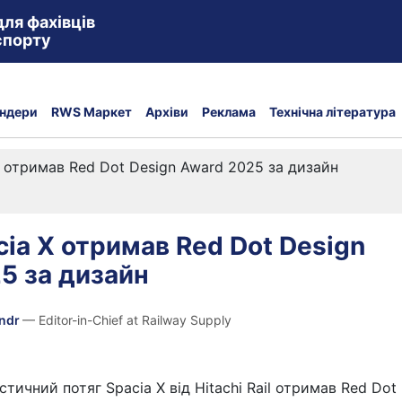
для фахівців
спорту
ндери
RWS Маркет
Архіви
Реклама
Технічна література
X отримав Red Dot Design Award 2025 за дизайн
cia X отримав Red Dot Design
5 за дизайн
andr
— Editor-in-Chief at Railway Supply
тичний потяг Spacia X від Hitachi Rail отримав Red Dot