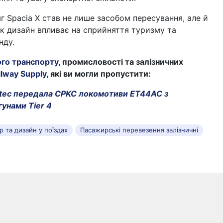
г Spacia X став не лише засобом пересування, але й
к дизайн впливає на сприйняття туризму та
нду.
ого транспорту
, промисловості та залізничних
ilway Supply
, які ви могли пропустити:
tec передала CPKC локомотиви ET44AC з
гунами Tier 4
єр та дизайн у поїздах
Пасажирські перевезення залізничні