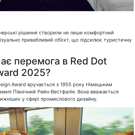
йнерські рішення створили не лише комфортний
візуально привабливий об’єкт, що підсилює туристичну
ає перемога в Red Dot
ward 2025?
esign Award вручається з 1955 року Німецьким
емлі Північний Рейн-Вестфалія. Вона вважається
тижніших у сфері промислового дизайну.