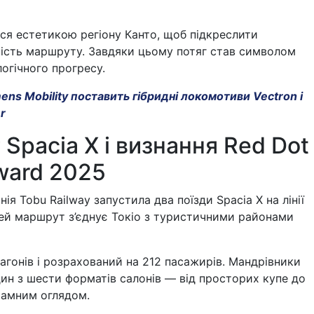
ся естетикою регіону Канто, щоб підкреслити
ність маршруту. Завдяки цьому потяг став символом
огічного прогресу.
ens Mobility поставить гібридні локомотиви Vectron і
r
Spacia X і визнання Red Dot
ward 2025
ія Tobu Railway запустила два поїзди Spacia X на лінії
Цей маршрут з’єднує Токіо з туристичними районами
агонів і розрахований на 212 пасажирів. Мандрівники
ин з шести форматів салонів — від просторих купе до
рамним оглядом.