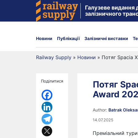
Галузеве видання 
залізничного тран
Новини
Публікації
Залізничні виставки
Те
Railway Supply
»
Новини
»
Потяг Spacia 
Поділитися
Потяг Spa
Award 202
Author:
Batrak Oleks
14.07.2025
Преміальний турис