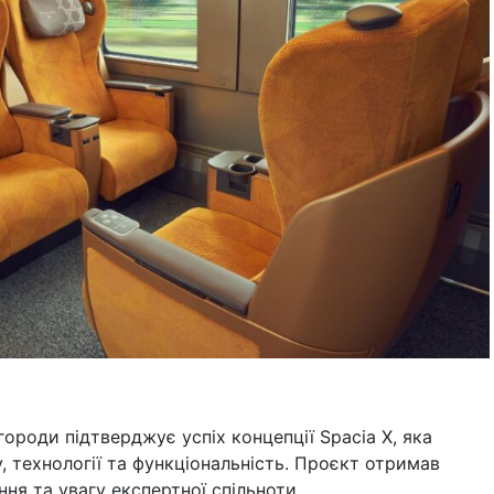
городи підтверджує успіх концепції Spacia X, яка
, технології та функціональність. Проєкт отримав
ня та увагу експертної спільноти.