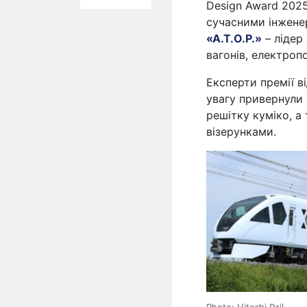
Design Award 2025
сучасними інжене
«А.Т.О.Р.»
– лідер
вагонів, електроп
Експерти премії ві
увагу привернули 
решітку куміко, 
візерунками.