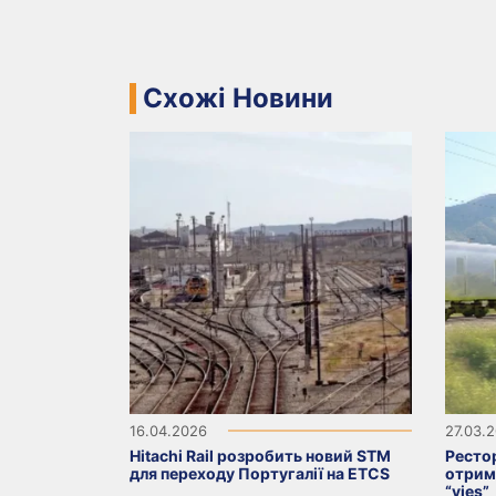
Схожі Новини
16.04.2026
27.03.
Hitachi Rail розробить новий STM
Рестор
для переходу Португалії на ETCS
отрима
“vies”