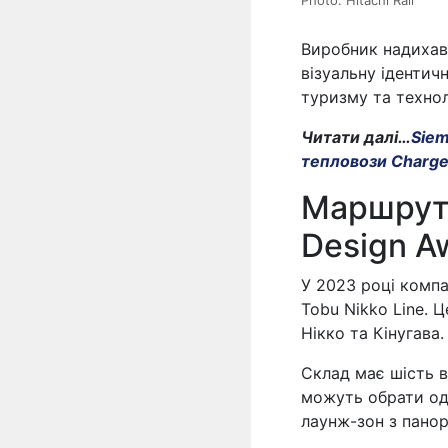
Photo: Hitachi Rail
Виробник надихав
візуальну ідентич
туризму та технол
Читати далі…
Siem
тепловози Charge
Маршрут 
Design A
У 2023 році компан
Tobu Nikko Line. 
Нікко та Кінугава.
Склад має шість в
можуть обрати од
лаунж-зон з пано